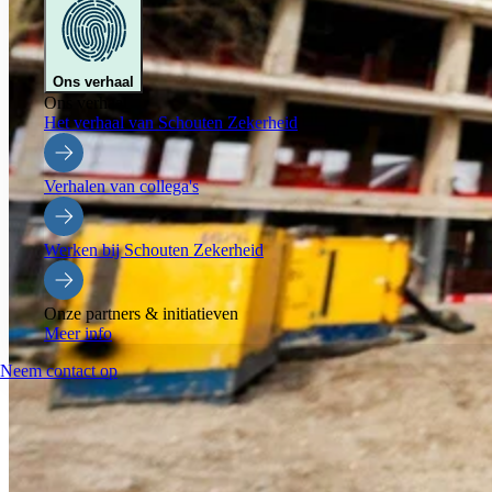
Ons verhaal
Ons verhaal
Het verhaal van Schouten Zekerheid
Verhalen van collega's
Werken bij Schouten Zekerheid
Onze partners & initiatieven
Meer info
Neem contact op