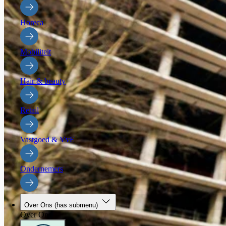
Horeca
Mobiliteit
Hair & beauty
Retail
Vastgoed & VvE
Ondernemers
Over Ons
(has submenu)
Over Ons