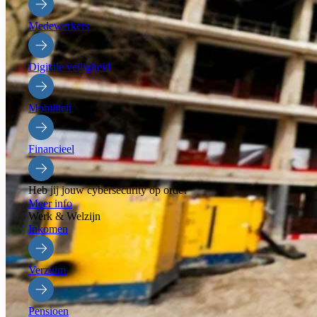
Medewerkers
Digitale veiligheid
Mobiliteit
Financieel
Heb jij jouw cybersecurity op orde?
Meer info
Werk & Welzijn
Inkomen
Verzuim
Pensioen