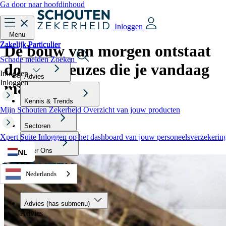
Ga door naar hoofdinhoud
Inloggen
Menu
Zakelijk
Particulier
Zakelijk
Particulier
De bouw van morgen
ontstaat
Schade melden
Zoeken
door de keuzes die je vandaag
Inloggen
Advies
Inloggen
maakt
Kennis & Trends
Mijn Schouten Zekerheid
Overzicht van jouw producten
De sector verandert snel. Vooruitkijken helpt je om grip te houden op
projecten en kosten. Ontdek waar jij staat ten opzichte van andere
Sectoren
ondernemers én welke kansen jij nu al kunt pakken richting 2030.
Xpert Suite
Inloggen op het dashboard van jouw personeelsverzekerin
Start de Zekerheidstest
Over Ons
NL
Nederlands
Advies
(has submenu)
Advies