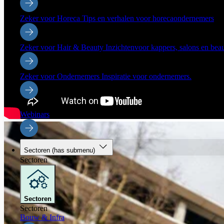
Zeker voor Horeca
Tips en verhalen voor horecaondernemers
Zeker voor Hair & Beauty
Inzichtenvoor kappers, salons en be
Zeker voor Ondernemers
Inspiratie voor ondernemers.
Evenementen
Webinars
Sectoren
(has submenu)
Sectoren
Sectoren
Sectoren
Bouw & Infra