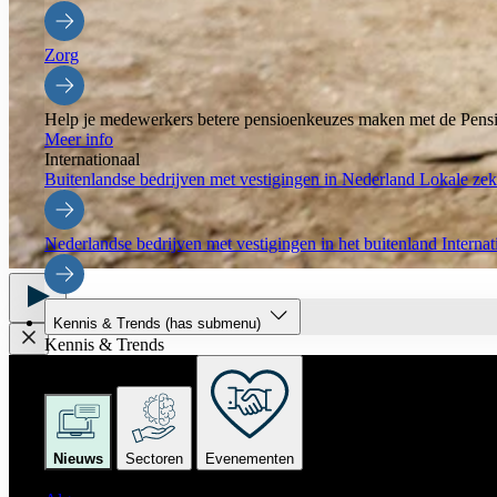
Zorg
Help je medewerkers betere pensioenkeuzes maken met de Pensi
Meer info
Internationaal
Buitenlandse bedrijven met vestigingen in Nederland
Lokale zeke
Nederlandse bedrijven met vestigingen in het buitenland
Interna
Kennis & Trends
(has submenu)
Kennis & Trends
Nieuws
Sectoren
Evenementen
Nieuws