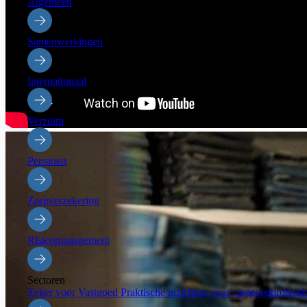
Algemeen
Samenwerkingen
Internationaal
Verzuim
Pensioen
Zorgverzekering
Risicomanagement
Sectoren
Zeker voor Vastgoed
Praktische inzichten voor vastgoedprofessi