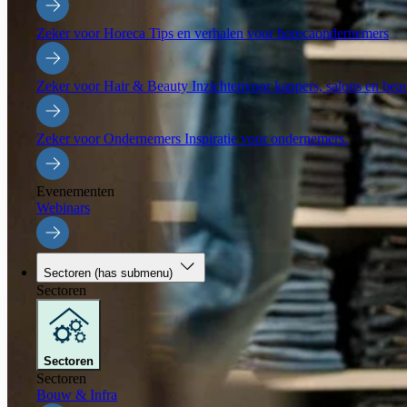
Zeker voor Horeca
Tips en verhalen voor horecaondernemers
Zeker voor Hair & Beauty
Inzichtenvoor kappers, salons en be
Zeker voor Ondernemers
Inspiratie voor ondernemers.
Evenementen
Webinars
Sectoren
(has submenu)
Sectoren
Sectoren
Sectoren
Bouw & Infra