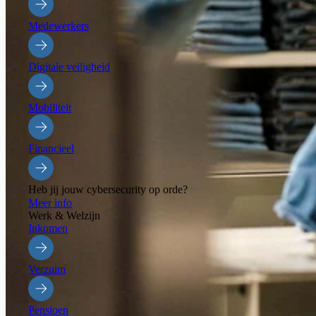
Medewerkers
Digitale veiligheid
Mobiliteit
Financieel
Heb jij jouw cybersecurity op orde?
Meer info
Werk & Welzijn
Inkomen
Verzuim
Pensioen