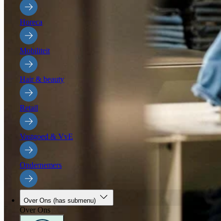
Horeca
Mobiliteit
Hair & beauty
Retail
Vastgoed & VvE
Ondernemers
Over Ons
(has submenu)
Over Ons