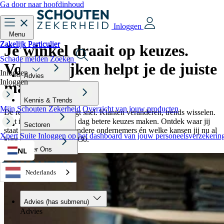
Ga door naar hoofdinhoud
Inloggen
Menu
Zakelijk
Particulier
Zakelijk
Particulier
Je winkel draait op keuzes.
Schade melden
Zoeken
Vooruitkijken helpt je de juiste
Inloggen
Advies
Inloggen
maken.
Kennis & Trends
Mijn Schouten Zekerheid
Overzicht van jouw producten
De retailwereld beweegt snel. Klanten veranderen, trends wisselen.
Met inzicht kun je elke dag betere keuzes maken. Ontdek waar jij
Sectoren
staat ten opzichte van andere ondernemers én welke kansen jij nu al
Xpert Suite
Inloggen op het dashboard van jouw personeelsverzekerin
kunt pakken richting 2030.
Start de Zekerheidstest
Over Ons
NL
Nederlands
Advies
(has submenu)
Advies