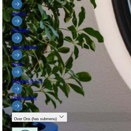
Horeca
Mobiliteit
Hair & beauty
Retail
Vastgoed & VvE
Ondernemers
Over Ons
(has submenu)
Over Ons