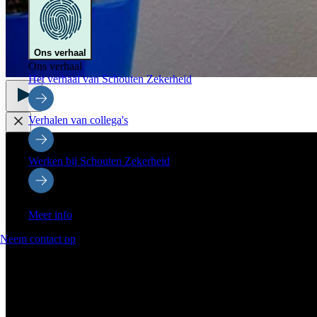
Ons verhaal
Ons verhaal
Het verhaal van Schouten Zekerheid
Verhalen van collega's
Werken bij Schouten Zekerheid
Onze partners & initiatieven
Meer info
Neem contact op