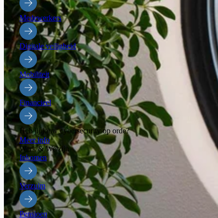
Medewerkers
Digitale veiligheid
Mobiliteit
Financieel
Heb jij jouw cybersecurity op orde?
Meer info
Werk & Welzijn
Inkomen
Verzuim
Pensioen