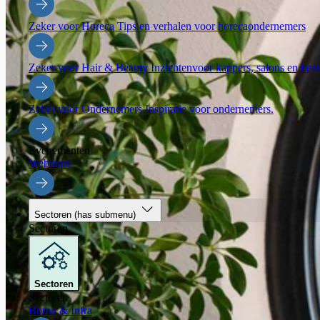
Zeker voor Horeca
Tips en verhalen voor horecaondernemers
Zeker voor Hair & Beauty
Inzichtenvoor kappers, salons en be
Zeker voor Ondernemers
Inspiratie voor ondernemers.
Evenementen
Webinars
Sectoren
(has submenu)
Sectoren
Sectoren
Sectoren
Bouw & Infra