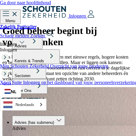
Ga door naar hoofdinhoud
Inloggen
Menu
Zakelijk
Particulier
Zakelijk
Particulier
Goed beheer
begint bij
Schade melden
Zoeken
vooruitdenken
Inloggen
Advies
Inloggen
Als beheerder krijg je te maken met nieuwe regels, hogere kosten
Kennis & Trends
en bewoners die helderheid willen. Maar er liggen ook kansen:
Mijn Schouten Zekerheid
Overzicht van jouw producten
slimmer plannen, beter voorsorteren en rust creëren in je dagelijkse
werk. Ontdek waar jij staat ten opzichte van andere beheerders én
Sectoren
welke stappen je nu al kunt zetten richting 2030.
Xpert Suite
Inloggen op het dashboard van jouw personeelsverzekerin
Start de Zekerheidstest
Over Ons
NL
Nederlands
Advies
(has submenu)
Advies