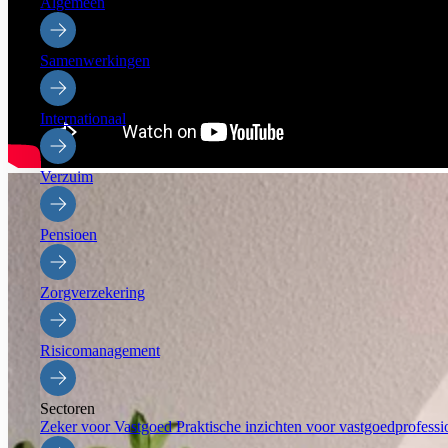
Algemeen
Samenwerkingen
Internationaal
Verzuim
Pensioen
Zorgverzekering
Risicomanagement
Sectoren
Zeker voor Vastgoed
Praktische inzichten voor vastgoedprofessi