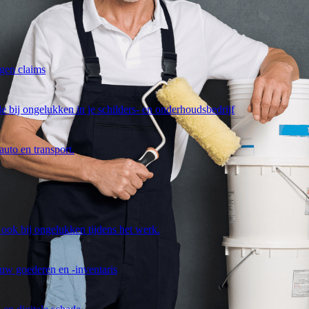
egen claims
 bij ongelukken in je schilders- en onderhoudsbedrijf
uto en transport.
ook bij ongelukken tijdens het werk.
uw goederen en -inventaris