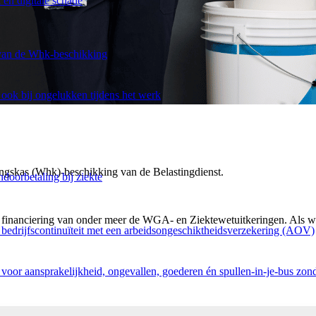
 en digitale schade
e van de Whk-beschikking
ook bij ongelukken tijdens het werk
ingskas (Whk)-beschikking van de Belastingdienst.
doorbetaling bij ziekte
 financiering van onder meer de WGA- en Ziektewetuitkeringen. Als we
edrijfscontinuïteit met een arbeidsongeschiktheidsverzekering (AOV)
voor aansprakelijkheid, ongevallen, goederen én spullen-in-je-bus zonde