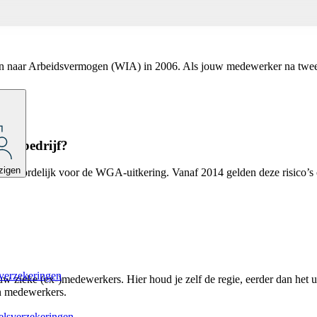
 naar Arbeidsvermogen (WIA) in 2006. Als jouw medewerker na twee j
ijn bedrijf?
zigen
antwoordelijk voor de WGA-uitkering. Vanaf 2014 gelden deze risico’s 
verzekeringen
w zieke (ex-)medewerkers. Hier houd je zelf de regie, eerder dan het u
an medewerkers.
elsverzekeringen.