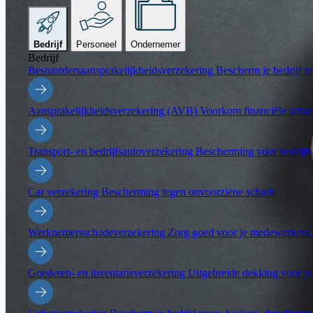
Bedrijf
Personeel
Ondernemer
Bedrijf
Bestuurdersaansprakelijkheidsverzekering
Bescherm je bedrijf t
Aansprakelijkheidsverzekering (AVB)
Voorkom financiële schade
Transport- en bedrijfsautoverzekering
Bescherming voor bedrijfsa
Car verzekering
Bescherming tegen onvoorziene schade
Werknemersschadeverzekering
Zorg goed voor je medewerkers, 
Goederen- en inventarisverzekering
Uitgebreide dekking voor jo