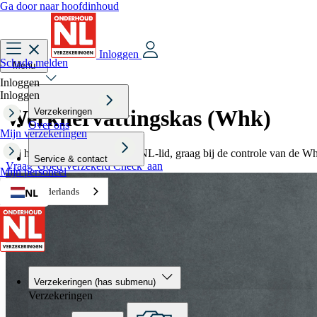
Ga door naar hoofdinhoud
Inloggen
Schade melden
Menu
Inloggen
Inloggen
Werkhervattingskas (Whk)
Verzekeringen
Over ons
Mijn verzekeringen
Wij helpen jou als OnderhoudNL-lid, graag bij de controle van de Wh
Service & contact
Vraag 'Goed Verzekerd Check' aan
Mijn personeel
NL
Nederlands
Verzekeringen
(has submenu)
Verzekeringen