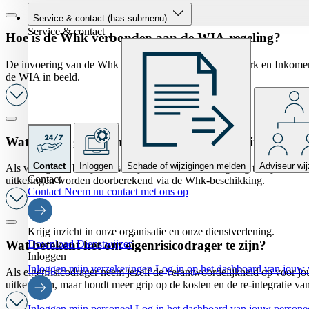
Service & contact
(has submenu)
Service & contact
Hoe is de Whk verbonden aan de WIA-regeling?
De invoering van de Whk volgde op die van de Wet Werk en Inkomen
de WIA in beeld.
Wat zijn de gevolgen van de Whk-beschikking voor m
Contact
Inloggen
Schade of wijzigingen melden
Adviseur wij
Als werkgever ben je na twee jaar loondoorbetaling nog tien jaar ver
Contact
uitkeringen worden doorberekend via de Whk-beschikking.
Contact
Neem nu contact met ons op
Krijg inzicht in onze organisatie en onze dienstverlening.
Download Dienstwijzer
Wat betekent het om eigenrisicodrager te zijn?
Inloggen
Inloggen mijn verzekeringen
Log in op het dashboard van jouw 
Als eigenrisicodrager neem jezelf de verantwoordelijkheid op voor jou
uitkeringen, maar houdt meer grip op de kosten en de re-integratie v
Inloggen mijn personeel
Log in het dashboard van jouw persone