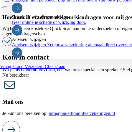
Hoe kom ik erachter of eigenrisicodragen voor mij ges
Schade of wijzigingen melden
Geef online je schade of wijziging door.
Wij bieden een kosteloze Quick Scan aan om te onderzoeken of eigenris
eigenrisicodragerschap.
Adviseur wijzigen
Adviseur wijzigen
Zet jouw verzekering allemaal direct overze
Kom in contact
Vraag 'Goed Verzekerd Check' aan
Wil jij als OnderhoudNL-lid, één van onze specialisten spreken? Stel ge
Nu bereikbaar
Mail ons
Je kunt ons bereiken op:
info@onderhoudnlverzekeringen.nl