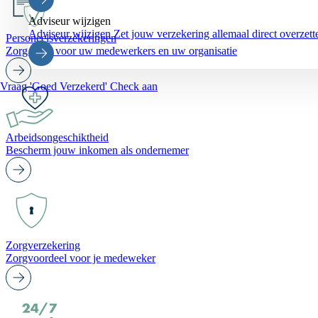
Adviseur wijzigen
Adviseur wijzigen
Zet jouw verzekering allemaal direct overze
Personeelsverzekeringen
Zorg goed voor uw medewerkers en uw organisatie
Vraag 'Goed Verzekerd' Check aan
Arbeidsongeschiktheid
Bescherm jouw inkomen als ondernemer
Zorgverzekering
Zorgvoordeel voor je medeweker