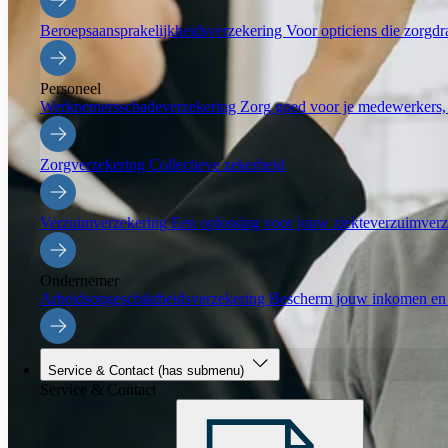
Beroepsaansprakelijkheidsverzekering
Voor opticiens die zorgdr
Personeel
Werknemersschadeverzekering
Zorg goed voor je medewerkers, 
Zorgverzekering
Collectieve zekerheid
Verzuimverzekering
Een oplossing voor jouw ziekteverzuimverz
Ondernemer
Arbeidsongeschiktheidsverzekering
Bescherm jouw inkomen en b
Service & Contact
(has submenu)
Service & Contact