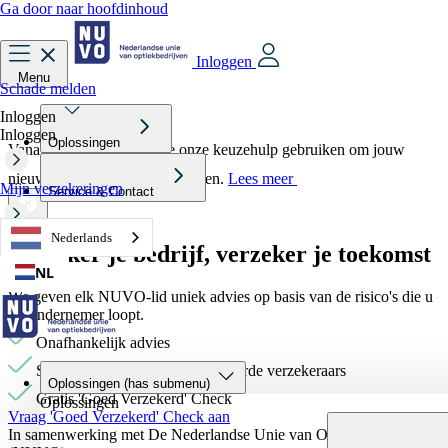
Ga door naar hoofdinhoud
Inloggen
Menu
Schade melden
Inloggen
Inloggen
Oplossingen
Vanaf 21 november kun je onze keuzehulp gebruiken om jouw
nieuwe zorgverzekering te kiezen.
Lees meer
Mijn verzekeringen
Service & Contact
Nederlands
Mijn personeel
Verzeker je bedrijf,
verzeker je toekomst
NL
We geven elk NUVO-lid uniek advies op basis van de risico's die u
als ondernemer loopt.
Onafhankelijk advies
Samenwerking met gerenommeerde verzekeraars
Oplossingen
(has submenu)
Gratis 'Goed Verzekerd' Check
Oplossingen
Vraag 'Goed Verzekerd' Check aan
In samenwerking met De Nederlandse Unie van Optiekbedrijven