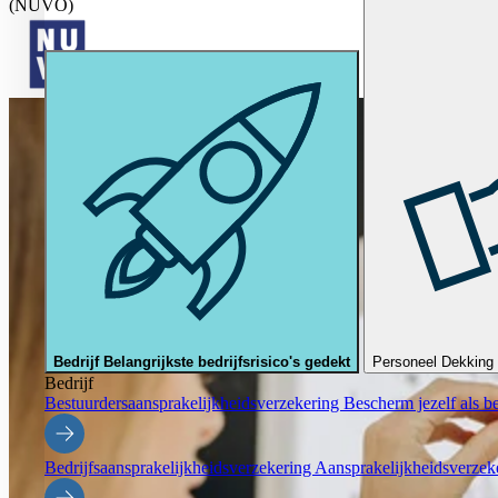
(NUVO)
Bedrijf
Belangrijkste bedrijfsrisico's gedekt
Personeel
Dekking 
Bedrijf
Bestuurdersaansprakelijkheidsverzekering
Bescherm jezelf als be
Bedrijfsaansprakelijkheidsverzekering
Aansprakelijkheidsverzeke