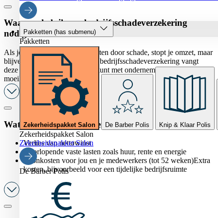
Waarom heb ik een bedrijfsschadeverzekering
Pakketten
(has submenu)
nodig?
Pakketten
Als je salon (tijdelijk) moet sluiten door schade, stopt je omzet, maar
blijven je kosten doorgaan. De bedrijfsschadeverzekering vangt
deze kosten op, zodat jij door kunt met ondernemen — ook in
moeilijke tijden.
Wat is gedekt op deze verzekering?
Zekerheidspakket Salon
De Barber Polis
Knip & Klaar Polis
Zekerheidspakket Salon
Zekerheidspakket Salon
Verlies van nettowinst
Doorlopende vaste lasten zoals huur, rente en energie
Loonkosten voor jou en je medewerkers (tot 52 weken)Extra
kosten, bijvoorbeeld voor een tijdelijke bedrijfsruimte
De Barber Polis