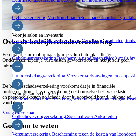
Cyberverzekering
Voorkom financiële schade door hacks, datale
Voor je salon en inventaris
Over de bedrijfsschadeverzekering
Goederen- en inventarisverzekering
Verzeker je producten, tools 
Een brand, storm of inbraak kan je salon tijdelijk stilleggen.
Gebouwenverzekering
Bescherm je pand tegen risico’s zoals bra
Ondertussen lopen je vaste lasten gewoon door en heb je zelf geen
inkomen.
Huurdersbelangverzekering
Verzeker verbouwingen en aanpassing
De bedrijfsschadeverzekering voorkomt dat je in financiële
problemen komt. Deze verzekering dekt omzetverlies, vaste lasten
Voor personeel en jezelf
en personeelskosten na schade door bijvoorbeeld brand, lekkage of
Werknemersschadeverzekering
Verzeker je personeel tegen letse
vandalisme.
Vraag offerte aan
Collectieve zorgverzekering
Speciaal voor Anko-leden
Goed om te weten
Verzuimverzekering
Bescherming tegen de kosten van loondoorbe