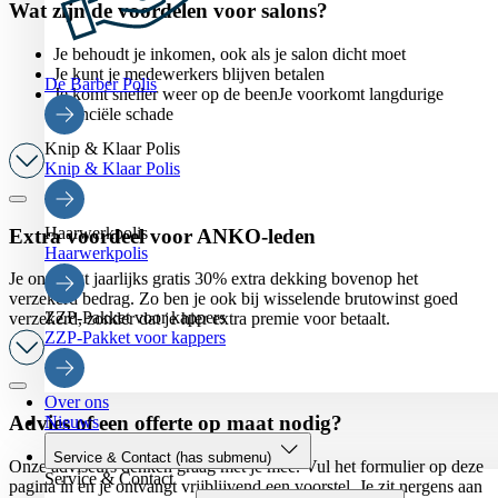
Wat zijn de voordelen voor salons?
Je behoudt je inkomen, ook als je salon dicht moet
Je kunt je medewerkers blijven betalen
De Barber Polis
Je komt sneller weer op de beenJe voorkomt langdurige
financiële schade
Knip & Klaar Polis
Knip & Klaar Polis
Haarwerkpolis
Extra voordeel voor ANKO-leden
Haarwerkpolis
Je ontvangt jaarlijks gratis 30% extra dekking bovenop het
verzekerd bedrag. Zo ben je ook bij wisselende brutowinst goed
ZZP-Pakket voor kappers
verzekerd, zonder dat je hier extra premie voor betaalt.
ZZP-Pakket voor kappers
Over ons
Advies of een offerte op maat nodig?
Nieuws
Service & Contact
(has submenu)
Onze adviseurs denken graag met je mee. Vul het formulier op deze
Service & Contact
pagina in en je ontvangt vrijblijvend een voorstel. Je zit nergens aan