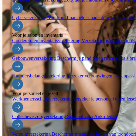
Cyberverzekering
Voorkom financiële schade door hacks, datale
Voor je salon en inventaris
Goederen- en inventarisverzekering
Verzeker je producten, tools 
Gebouwenverzekering
Bescherm je pand tegen risico’s zoals bra
Huurdersbelangverzekering
Verzeker verbouwingen en aanpassing
Voor personeel en jezelf
Werknemersschadeverzekering
Verzeker je personeel tegen letse
Collectieve zorgverzekering
Speciaal voor Anko-leden
Verzuimverzekering
Bescherming tegen de kosten van loondoorbe