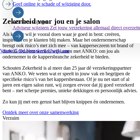
Geef online je schade of wijziging door.
Zekerheid voor jou en je salon
Adviseur wijzigen
Adviseur wijzigen
Zet jouw verzekering allemaal direct overzet
Als kapper wil je vooral doen waar je goed in bent: creëren,
inspireren en je klanten blij maken. Maar het ondernemerschap
brengt ook risico’s met zich mee – van kapperseczeem tot brand of
Vraag 'Goed Verzekerd Check' aan
diefstal. Daarom werken wij samen met ANKO: om jou als
ondernemer in de kappersbranche zekerheid te bieden.
Schouten Zekerheid is al meer dan 25 jaar dé verzekeringspartner
van ANKO. We weten wat er speelt in jouw vak en begrijpen de
specifieke risico’s van het kappersbestaan. Of je nu net start of al
jaren een eigen salon runt, wij zorgen ervoor dat jij goed verzekerd
bent – met scherpe premies, unieke dekkingen en persoonlijk advies.
Zo kun jij met een gerust hart blijven knippen én ondernemen.
Ontdek meer over onze samenwerking
Verzuim