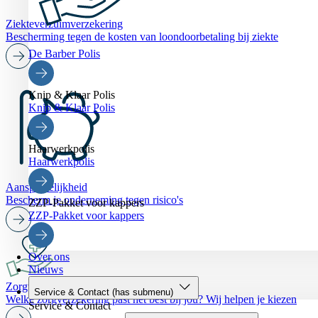
Ziekteverzuimverzekering
Bescherming tegen de kosten van loondoorbetaling bij ziekte
De Barber Polis
Knip & Klaar Polis
Knip & Klaar Polis
Haarwerkpolis
Haarwerkpolis
Aansprakelijkheid
Bescherm je onderneming tegen risico's
ZZP-Pakket voor kappers
ZZP-Pakket voor kappers
Over ons
Nieuws
Zorgverzekering
Service & Contact
(has submenu)
Welke zorgverzekering past het best bij jou? Wij helpen je kiezen
Service & Contact