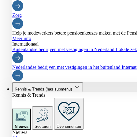
Zorg
Help je medewerkers betere pensioenkeuzes maken met de Pensi
Meer info
Internationaal
Buitenlandse bedrijven met vestigingen in Nederland
Lokale zeke
Nederlandse bedrijven met vestigingen in het buitenland
Interna
Kennis & Trends
(has submenu)
Kennis & Trends
Nieuws
Sectoren
Evenementen
Nieuws