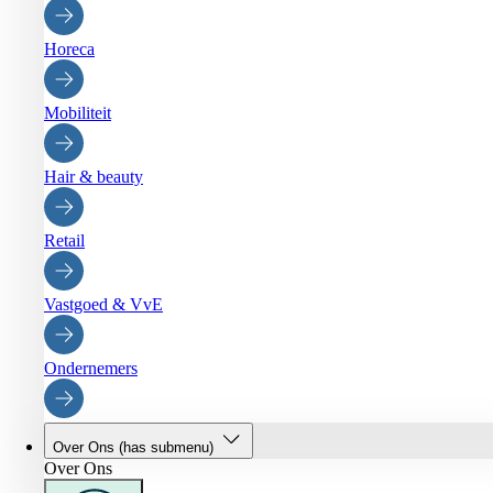
Horeca
Mobiliteit
Hair & beauty
Retail
Vastgoed & VvE
Ondernemers
Over Ons
(has submenu)
Over Ons