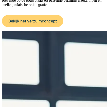
preventie op de bouwplaats tot passende verzuimverzekeringen en
snelle, praktische re-integratie.