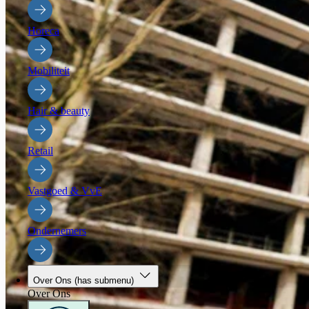
Horeca
Mobiliteit
Hair & beauty
Retail
Vastgoed & VvE
Ondernemers
Over Ons
(has submenu)
Over Ons