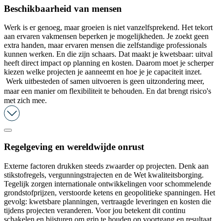
Beschikbaarheid van mensen
Werk is er genoeg, maar groeien is niet vanzelfsprekend. Het tekort
aan ervaren vakmensen beperken je mogelijkheden. Je zoekt geen
extra handen, maar ervaren mensen die zelfstandige professionals
kunnen werken. En die zijn schaars. Dat maakt je kwetsbaar: uitval
heeft direct impact op planning en kosten. Daarom moet je scherper
kiezen welke projecten je aanneemt en hoe je je capaciteit inzet.
Werk uitbesteden of samen uitvoeren is geen uitzondering meer,
maar een manier om flexibiliteit te behouden.
En dat brengt risico's
met zich mee.
Regelgeving en wereldwijde onrust
Externe factoren drukken steeds zwaarder op projecten. Denk aan
stikstofregels, vergunningstrajecten en de Wet kwaliteitsborging.
Tegelijk zorgen internationale ontwikkelingen voor schommelende
grondstofprijzen, verstoorde ketens en geopolitieke spanningen. Het
gevolg: kwetsbare planningen, vertraagde leveringen en kosten die
tijdens projecten veranderen. Voor jou betekent dit continu
schakelen en bijsturen om grip te houden op voortgang en resultaat.