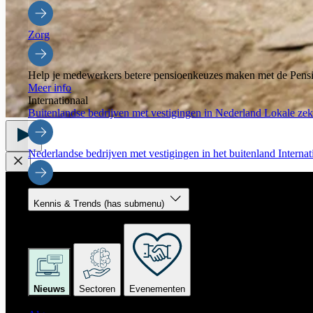
Zorg
Help je medewerkers betere pensioenkeuzes maken met de Pensi
Meer info
Internationaal
Buitenlandse bedrijven met vestigingen in Nederland
Lokale zeke
Nederlandse bedrijven met vestigingen in het buitenland
Interna
Kennis & Trends
(has submenu)
Kennis & Trends
Nieuws
Sectoren
Evenementen
Nieuws