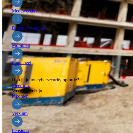
Medewerkers
Digitale veiligheid
Mobiliteit
Financieel
Heb jij jouw cybersecurity op orde?
Meer info
Werk & Welzijn
Inkomen
Verzuim
Pensioen