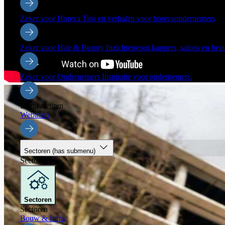
Zeker voor Horeca
Tips en verhalen voor horecaondernemers
Zeker voor Hair & Beauty
Inzichtenvoor kappers, salons en be
Zeker voor Ondernemers
Inspiratie voor ondernemers.
Evenementen
Webinars
Sectoren
(has submenu)
Sectoren
Sectoren
Sectoren
Bouw & Infra