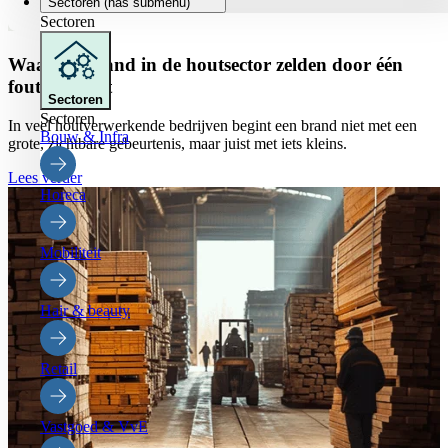
Sectoren
(has submenu)
Sectoren
Waarom brand in de houtsector zelden door één
fout ontstaat
Sectoren
Sectoren
In veel houtverwerkende bedrijven begint een brand niet met een
Bouw & Infra
grote, zichtbare gebeurtenis, maar juist met iets kleins.
Lees verder
Horeca
Mobiliteit
Hair & beauty
Retail
Vastgoed & VvE