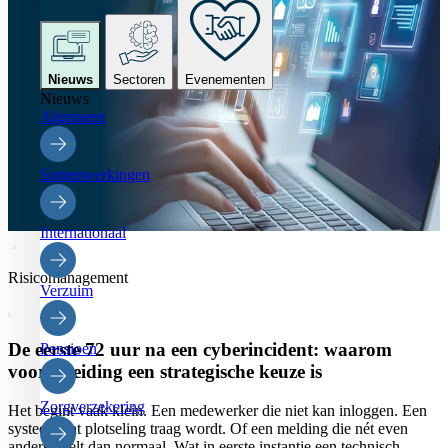
Nieuws
Sectoren
Evenementen
Nieuws
Algemeen
Samenwerkingen
Internationaal
Risicomanagement
Verzuim
De eerste 72 uur na een cyberincident: waarom
Pensioen
voorbereiding een strategische keuze is
Zorgverzekering
Het begint vaak klein. Een medewerker die niet kan inloggen. Een
systeem dat plotseling traag wordt. Of een melding die nét even
anders voelt dan normaal. Wat in eerste instantie een technisch