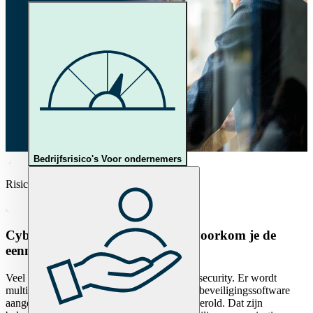
Bedrijfsrisico's
Voor ondernemers
Risicomanagement
Cybersecurity is geen project: zo voorkom je de
eenmalige investeringskuil
Veel organisaties investeren serieus in cybersecurity. Er wordt
multifactor-authenticatie ingevoerd, nieuwe beveiligingssoftware
aangeschaft of een awarenesscampagne uitgerold. Dat zijn