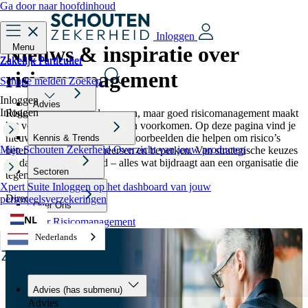
Ga door naar hoofdinhoud
Inloggen
Nieuws & inspiratie over
Menu
Zakelijk
Particulier
Zakelijk
Particulier
risicomanagement
Schade melden
Zoeken
Inloggen
Advies
Inloggen
Risico’s horen bij ondernemen, maar goed risicomanagement maakt
het verschil tussen reageren en voorkomen. Op deze pagina vind je
nieuws, inzichten en praktijkvoorbeelden die helpen om risico’s
Kennis & Trends
Mijn Schouten Zekerheid
Overzicht van jouw producten
beter te herkennen, beheersen en beperken. Van strategische keuzes
tot dagelijkse veiligheid – alles wat bijdraagt aan een organisatie die
Sectoren
tegen een stootje kan.
Xpert Suite
Inloggen op het dashboard van jouw
Direct naar:
personeelsverzekeringen
Over Ons
NL
Meer over Risicomanagement
Nederlands
Advies
(has submenu)
Advies