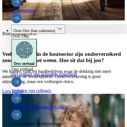
Ondernemers
Over Ons
(has submenu)
Risicomanagement
Over Ons
Veel bedrijven in de houtsector zijn onderverzekerd
zonder dat ze het weten. Hoe zit dat bij jou?
Ons verhaal
Ons verhaal
We komen vaak bij houtbedrijven waar de dekking niet meer
Het verhaal van Schouten Zekerheid
aansluit op de werkelijkheid. Onderverzekering is geen
uitzondering, maar een verborgen risico.
Verhalen van collega's
Lees verder
Werken bij Schouten Zekerheid
Onze partners & initiatieven