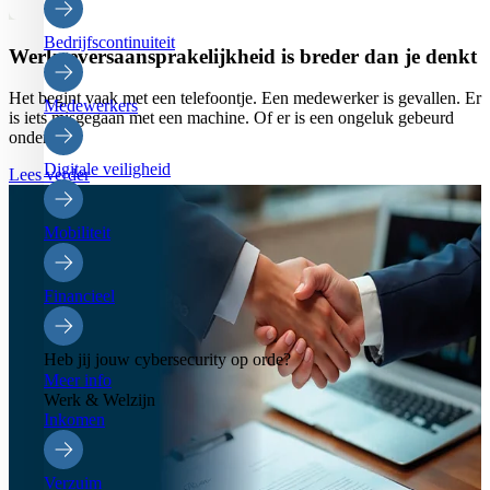
Bedrijfscontinuiteit
Werkgeversaansprakelijkheid is breder dan je denkt
Het begint vaak met een telefoontje. Een medewerker is gevallen. Er
Medewerkers
is iets misgegaan met een machine. Of er is een ongeluk gebeurd
onderweg.
Digitale veiligheid
Lees verder
Mobiliteit
Financieel
Heb jij jouw cybersecurity op orde?
Meer info
Werk & Welzijn
Inkomen
Verzuim