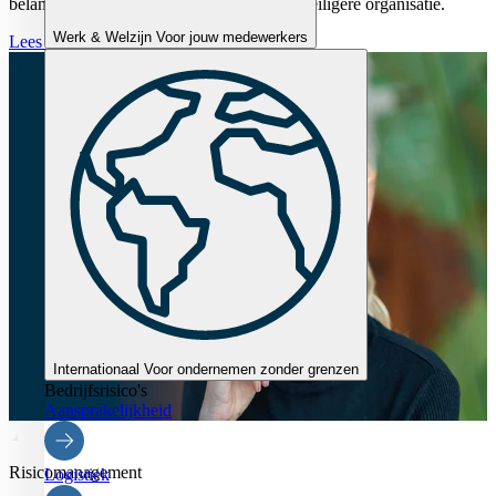
belangrijke stappen die bijdragen aan een veiligere organisatie.
Werk & Welzijn
Voor jouw medewerkers
Lees verder
Internationaal
Voor ondernemen zonder grenzen
Bedrijfsrisico's
Aansprakelijkheid
Risicomanagement
Logistiek