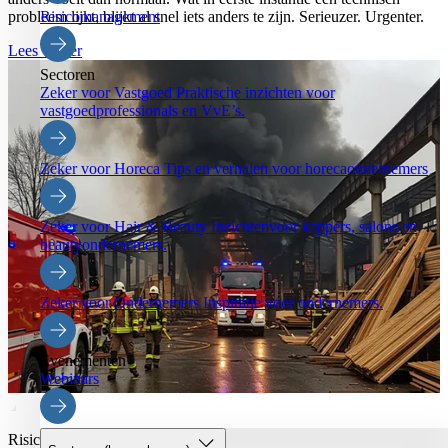
Risicomanagement
probleem lijkt, blijkt al snel iets anders te zijn. Serieuzer. Urgenter.
Lees verder
Sectoren
Zeker voor Vastgoed
Praktische inzichten voor
vastgoedprofessionals en VvE’s.
Zeker voor Horeca
Tips en verhalen voor horecaondernemers
Zeker voor Hair & Beauty
Inzichtenvoor kappers, salons en
beautyondernemers.
Zeker voor Ondernemers
Inspiratie voor ondernemers.
Evenementen
Webinars
Risicomanagement