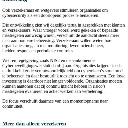
Ook verzekeraars en wetgevers stimuleren organisaties om
cybersecurity als een doorlopend proces te benaderen.
Die ontwikkeling zien wij dagelijks terug in gesprekken met klanten
en verzekeraars. Waar vroeger vooral werd gekeken of bepaalde
maatregelen aanwezig waren, verschuift de aandacht steeds meer
naar aantoonbare beheersing. Verzekeraars willen weten hoe
organisaties omgaan met monitoring, leveranciersbeheer,
incidentrespons en periodieke controles.
Wet- en regelgeving zoals NIS2 en de aankomende
Cyberbeveiligingswet sluit daarbij aan.
Organisaties krijgen steeds
nadrukkelijker de verantwoordelijkheid om cyberrisico’s structureel
te beheersen én daar bestuurlijk toezicht op te organiseren. Een losse
investering is daardoor niet langer voldoende. Organisaties moeten
kunnen aantonen dat zij continu inzicht hebben in risico’s,
maatregelen evalueren en actief werken aan verbetering.
De focus verschuift daarmee van een momentopname naar
continuïteit.
Meer dan alleen verzekeren