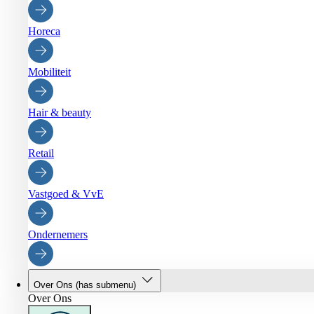
Horeca
Mobiliteit
Hair & beauty
Retail
Vastgoed & VvE
Ondernemers
Over Ons
(has submenu)
Over Ons