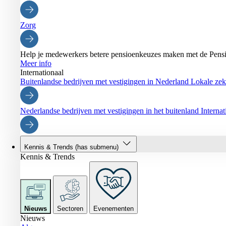
Zorg
Help je medewerkers betere pensioenkeuzes maken met de Pensi
Meer info
Internationaal
Buitenlandse bedrijven met vestigingen in Nederland
Lokale zeke
Nederlandse bedrijven met vestigingen in het buitenland
Interna
Kennis & Trends
(has submenu)
Kennis & Trends
Nieuws
Sectoren
Evenementen
Nieuws