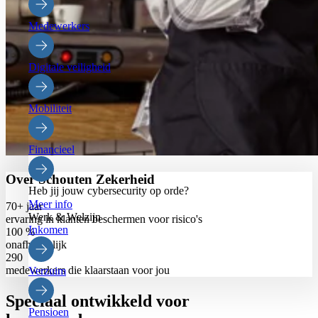
Medewerkers
Digitale veiligheid
Mobiliteit
Financieel
Over Schouten Zekerheid
Heb jij jouw cybersecurity op orde?
Meer info
70+
jaar
Werk & Welzijn
ervaring in klanten beschermen voor risico's
Inkomen
100
%
onafhankelijk
290
medewerkers die klaarstaan voor jou
Verzuim
Speciaal ontwikkeld voor
Pensioen