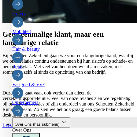
Horeca
Mobiliteit
Geen eenmalige klant, maar een
langdurige relatie
Hair & beauty
Bij Schouten Zekerheid gaan we voor een langdurige band, waarbij
we onze relaties continu ondersteunen bij hun risico's op schade- en
personeelsvlak. Met veel van hen doen we al jaren zaken; met
Retail
sommigen zelfs al sinds de oprichting van ons bedrijf.
Vastgoed & VvE
Deze band gaat vaak ook verder dan alleen de
verzekeringsportefeuille. Veel van onze relaties zien we regelmatig
Ondernemers
bij onze kennissessies of zijn onderdeel van ons Schouten Zekerheid
Running Team. Zo zien we het ook graag; een goede balans tussen
deskundig en persoonlijk.
Over Ons
(has submenu)
Lees reviews
Over Ons