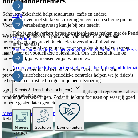
horecaondernemers
Schouten Zekerheid helpt restaurants, cafés en andere
Zorg
horecabedrijven met sterke verzekeringen tegen een scherpe premie.
Voor elke verzekeringsvraag kun je bij ons terecht.
Help je medewerkers betere pensioenkeuzes maken met de Pensi
We kennen de risico’s in jouw vak. Van brand of schade aan
Meer info
inventaris tot aansprakelijkheid, ziekteverzuim of uitval van
Internationaal
personeel – we analyseren jouw verzekeringen grondig en zoeken
Buitenlandse bedrijven met vestigingen in Nederland
Lokale zeke
naar betere of voordeligere oplossingen. Ons advies sluit aan op
jouw bedrijf, jouw mensen en jouw ambities.
Nederlandse bedrijven met vestigingen in het buitenland
Interna
En we doen meer dan alleen verzekeren. Met aandacht voor
preventie, risicobeheer en periodieke controles helpen we je risico’s
te beperken en rust te brengen in je bedrijfsvoering.
Kennis & Trends
(has submenu)
Als onafhankelijk adviseur én gevolmachtigd agent regelen wij alles
Kennis & Trends
rondom je verzekeringen. Zodat jij je kunt focussen op waar jij goed
in bent: gasten laten genieten.
Meer over Schouten Zekerheid
Relatie
Nieuws
Sectoren
Evenementen
Nieuws