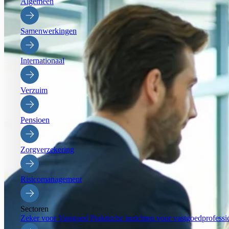
Algemeen
Samenwerkingen
Internationaal
Verzuim
Pensioen
Zorgverzekering
Risicomanagement
Sectoren
Zeker voor Vastgoed
Praktische inzichten voor vastgoedprofessi