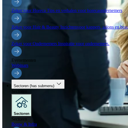
Zeker voor Horeca
Tips en verhalen voor horecaondernemers
Zeker voor Hair & Beauty
Inzichtenvoor kappers, salons en be
Zeker voor Ondernemers
Inspiratie voor ondernemers.
Evenementen
Webinars
Sectoren
(has submenu)
Sectoren
Sectoren
Sectoren
Bouw & Infra