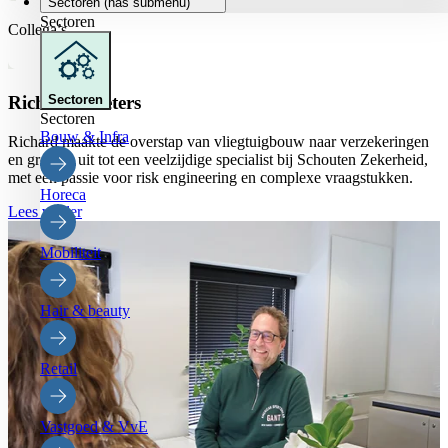
Sectoren
(has submenu)
Sectoren
Collega’s
Richard Roeters
Sectoren
Sectoren
Bouw & Infra
Richard maakte de overstap van vliegtuigbouw naar verzekeringen
en groeide uit tot een veelzijdige specialist bij Schouten Zekerheid,
met een passie voor risk engineering en complexe vraagstukken.
Horeca
Lees verder
Mobiliteit
Hair & beauty
Retail
Vastgoed & VvE