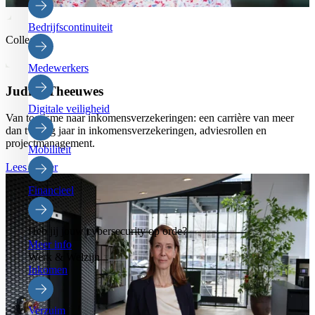
Bedrijfscontinuiteit
Collega’s
Medewerkers
Judith Theeuwes
Digitale veiligheid
Van toerisme naar inkomensverzekeringen: een carrière van meer
dan twintig jaar in inkomensverzekeringen, adviesrollen en
projectmanagement.
Mobiliteit
Lees verder
Financieel
Heb jij jouw cybersecurity op orde?
Meer info
Werk & Welzijn
Inkomen
Verzuim