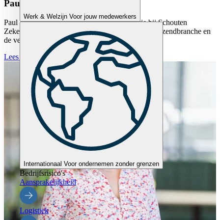
Paul Berer
Werk & Welzijn
Voor jouw medewerkers
Paul Berer nam via een oud-collega een kijkje bij Schouten
Zekerheid. Na jaren in commerciële functies, de uitzendbranche en
de verzekeringswereld.
Lees verder
Internationaal
Voor ondernemen zonder grenzen
Bedrijfsrisico's
Aansprakelijkheid
Logistiek