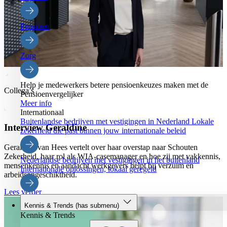
Pensioen
Zorg
Help je medewerkers betere pensioenkeuzes maken met de
Collega’s
Pensioenvergelijker
Meer info
Internationaal
Buitenlandse bedrijven met vestigingen in Nederland
Lokale
Interview Geraldine
zekerheid die past binnen jouw internationale beleid
Geraldine van Hees vertelt over haar overstap naar Schouten
Zekerheid, haar rol als WIA-casemanager en hoe zij met vakkennis,
Nederlandse bedrijven met vestigingen in het buitenland
mensenkennis en aandacht werkgevers helpt bij verzuim en
Internationale oplossingen, lokaal geregeld
arbeidsongeschiktheid.
Lees verder
Kennis & Trends
(has submenu)
Kennis & Trends