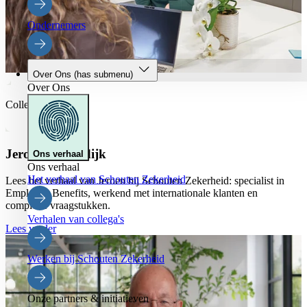
Ondernemers
Over Ons
(has submenu)
Over Ons
Collega’s
Jeroen Buitendijk
Ons verhaal
Ons verhaal
Het verhaal van Schouten Zekerheid
Lees het verhaal van Jeroen bij Schouten Zekerheid: specialist in
Employee Benefits, werkend met internationale klanten en
complexe vraagstukken.
Verhalen van collega's
Lees verder
Werken bij Schouten Zekerheid
Onze partners & initiatieven