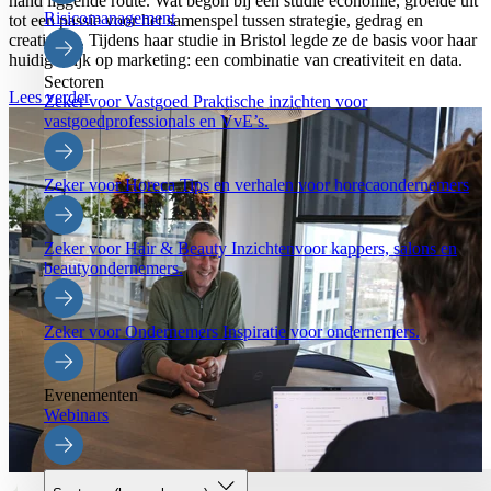
hand liggende route. Wat begon bij een studie economie, groeide uit
Risicomanagement
tot een passie voor het samenspel tussen strategie, gedrag en
creativiteit. Tijdens haar studie in Bristol legde ze de basis voor haar
huidige kijk op marketing: een combinatie van creativiteit en data.
Sectoren
Lees verder
Zeker voor Vastgoed
Praktische inzichten voor
vastgoedprofessionals en VvE’s.
Zeker voor Horeca
Tips en verhalen voor horecaondernemers
Zeker voor Hair & Beauty
Inzichtenvoor kappers, salons en
beautyondernemers.
Zeker voor Ondernemers
Inspiratie voor ondernemers.
Evenementen
Webinars