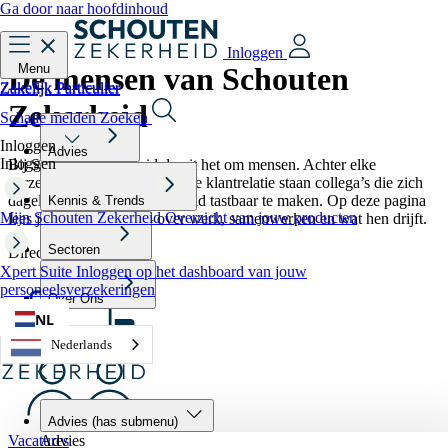
Ga door naar hoofdinhoud
Inloggen
De mensen van Schouten
Menu
Zakelijk
Particulier
Zakelijk
Particulier
Zekerheid
Schade melden
Zoeken
Inloggen
Advies
Inloggen
Bij Schouten Zekerheid draait het om mensen. Achter elke
verzekering, elk advies en elke klantrelatie staan collega’s die zich
dagelijks inzetten om zekerheid tastbaar te maken. Op deze pagina
Kennis & Trends
Mijn Schouten Zekerheid
Overzicht van jouw producten
lees je hun verhalen — over werk, samenwerken en wat hen drijft.
Sectoren
Direct naar:
Xpert Suite
Inloggen op het dashboard van jouw
personeelsverzekeringen
Over Ons
NL
Nederlands
Advies
(has submenu)
Advies
Vacatures