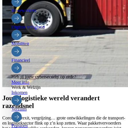
Medewerkers
Digitale veiligheid
Mobiliteit
Financieel
Heb jij jouw cybersecurity op orde?
Meer info
Werk & Welzijn
Inkomen
Jouw
logistieke wereld
verandert
razendsnel
Verzuim
Corona, Brexit, vergrijzing… grote ontwikkelingen die de transport-
en logistieksector flink op z’n kop zetten. Waar pakketvervoerders
Pensioen