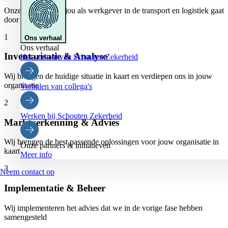
Onze aanpak voor jou als werkgever in de transport en logistiek gaat
door deze fases:
1
Ons verhaal
Ons verhaal
Inventarisatie & Analyse
Het verhaal van Schouten Zekerheid
Wij brengen de huidige situatie in kaart en verdiepen ons in jouw
organisatie
Verhalen van collega's
2
Werken bij Schouten Zekerheid
Marktverkenning & Advies
Wij brengen de best passende oplossingen voor jouw organisatie in
Onze partners & initiatieven
kaart
Meer info
3
Neem contact op
Implementatie & Beheer
Wij implementeren het advies dat we in de vorige fase hebben
samengesteld