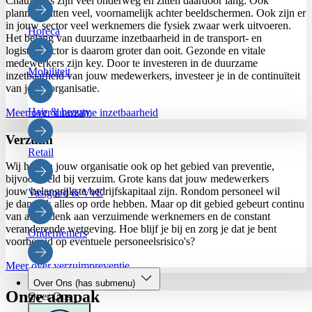
Chauffeurs zijn veel onderweg en zitten daardoor lang. Ook
planners zitten veel, voornamelijk achter beeldschermen. Ook zijn er
in jouw sector veel werknemers die fysiek zwaar werk uitvoeren.
Horeca
Het belang van duurzame inzetbaarheid in de transport- en
logistieksector is daarom groter dan ooit. Gezonde en vitale
medewerkers zijn key. Door te investeren in de duurzame
Mobiliteit
inzetbaarheid van jouw medewerkers, investeer je in de continuïteit
van jouw organisatie.
Hair & beauty
Meer over duurzame inzetbaarheid
Verzuim
Retail
Wij helpen jouw organisatie ook op het gebied van preventie,
bijvoorbeeld bij verzuim. Grote kans dat jouw medewerkers
jouw belangrijkste bedrijfskapitaal zijn. Rondom personeel wil
Vastgoed & VvE
je dan ook alles op orde hebben. Maar op dit gebied gebeurt continu
van alles: denk aan verzuimende werknemers en de constant
veranderende wetgeving. Hoe blijf je bij en zorg je dat je bent
Ondernemers
voorbereid op eventuele personeelsrisico's?
Meer over verzuimpreventie
Over Ons
(has submenu)
Onze aanpak
Over Ons