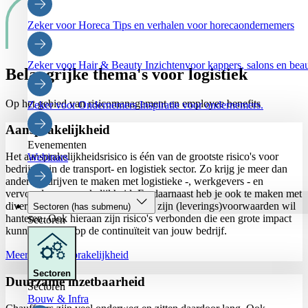
Zeker voor Horeca
Tips en verhalen voor horecaondernemers
Zeker voor Hair & Beauty
Inzichtenvoor kappers, salons en be
Belangrijke thema's voor logistiek
Op het gebied van risicomanagement en employee benefits
Zeker voor Ondernemers
Inspiratie voor ondernemers.
Aansprakelijkheid
Evenementen
Het aansprakelijkheidsrisico is één van de grootste risico's voor
Webinars
bedrijven in de transport- en logistiek sector. Zo krijg je meer dan
andere bedrijven te maken met logistieke -, werkgevers - en
vervoerdersaansprakelijkheid. En daarnaast heb je ook te maken met
diverse partijen, waarbij elke partij zijn (leverings)voorwaarden wil
Sectoren
(has submenu)
hanteren. Ook hieraan zijn risico's verbonden die een grote impact
Sectoren
kunnen hebben op de continuïteit van jouw bedrijf.
Meer over aansprakelijkheid
Sectoren
Duurzame inzetbaarheid
Sectoren
Bouw & Infra