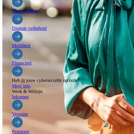
Medewerkers
Digitale veiligheid
Mobiliteit
Financieel
Heb jij jouw cybersecurity op orde?
Meer info
Werk & Welzijn
Inkomen
Verzuim
Pensioen