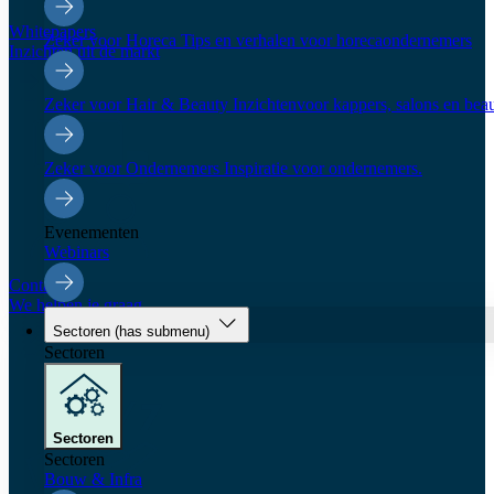
Whitepapers
Zeker voor Horeca
Tips en verhalen voor horecaondernemers
Inzichten uit de markt
Zeker voor Hair & Beauty
Inzichtenvoor kappers, salons en be
Zeker voor Ondernemers
Inspiratie voor ondernemers.
Evenementen
Webinars
Contact
We helpen je graag
Sectoren
(has submenu)
Sectoren
Sectoren
Sectoren
Bouw & Infra