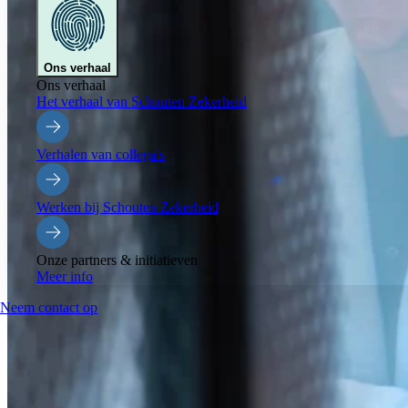
Ons verhaal
Ons verhaal
Het verhaal van Schouten Zekerheid
Verhalen van collega's
Werken bij Schouten Zekerheid
Onze partners & initiatieven
Meer info
Neem contact op