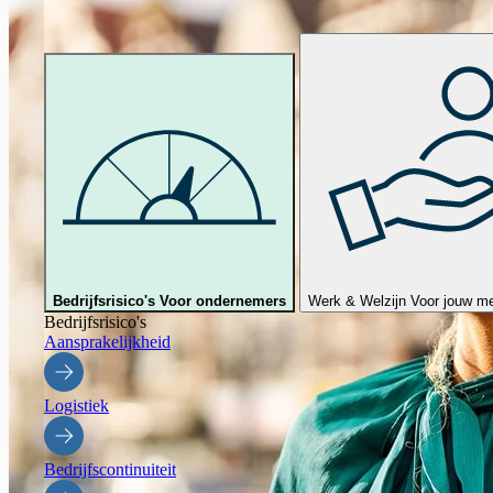
Bedrijfsrisico's
Voor ondernemers
Werk & Welzijn
Voor jouw m
Bedrijfsrisico's
Aansprakelijkheid
Logistiek
Bedrijfscontinuiteit