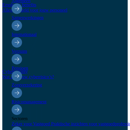
Algemeen
Employee benefits
Alles geregeld voor jouw personeel
Samenwerkingen
Internationaal
Verzuim
Pensioen
Cybersecurity
Wat zijn jouw cyberrisico’s?
Zorgverzekering
Risicomanagement
Sectoren
Zeker voor Vastgoed
Praktische inzichten voor vastgoedprofessi