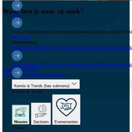
Waar ben je naar op zoek?
Zorg
Help je medewerkers betere pensioenkeuzes maken met de Pensi
Meer info
Internationaal
Buitenlandse bedrijven met vestigingen in Nederland
Lokale zeke
Nederlandse bedrijven met vestigingen in het buitenland
Interna
Risicomanagement
Wij brengen jouw risico's in kaart
Kennis & Trends
(has submenu)
Kennis & Trends
Nieuws
Sectoren
Evenementen
Nieuws