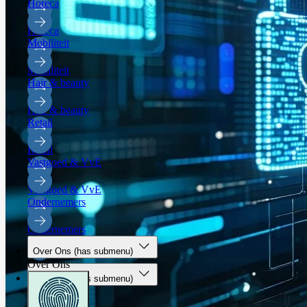
Horeca
Horeca
Mobiliteit
Mobiliteit
Hair & beauty
Hair & beauty
Retail
Retail
Vastgoed & VvE
Vastgoed & VvE
Ondernemers
Ondernemers
Over Ons
(has submenu)
Over Ons
Over Ons
(has submenu)
Over Ons