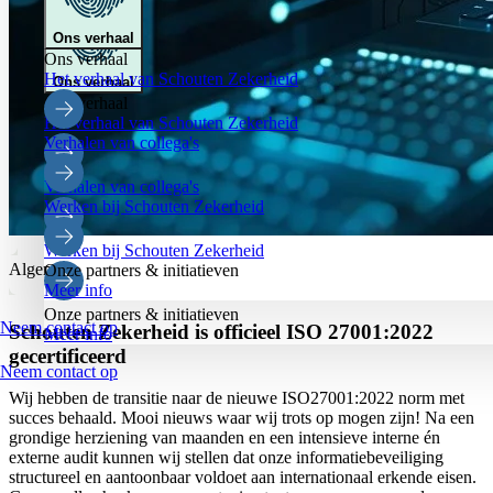
Ons verhaal
Ons verhaal
Het verhaal van Schouten Zekerheid
Ons verhaal
Ons verhaal
Het verhaal van Schouten Zekerheid
Verhalen van collega's
Verhalen van collega's
Werken bij Schouten Zekerheid
Werken bij Schouten Zekerheid
Algemeen
Onze partners & initiatieven
Meer info
Onze partners & initiatieven
Neem contact op
Schouten Zekerheid is officieel ISO 27001:2022
Meer info
gecertificeerd
Neem contact op
Wij hebben de transitie naar de nieuwe ISO27001:2022 norm met
succes behaald. Mooi nieuws waar wij trots op mogen zijn! Na een
grondige herziening van maanden en een intensieve interne én
externe audit kunnen wij stellen dat onze informatiebeveiliging
structureel en aantoonbaar voldoet aan internationaal erkende eisen.