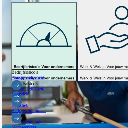
Bedrijfsrisico's
Voor ondernemers
Werk & Welzijn
Voor jouw m
Bedrijfsrisico's
Aansprakelijkheid
Bedrijfsrisico's
Voor ondernemers
Werk & Welzijn
Voor jouw m
Bedrijfsrisico's
Aansprakelijkheid
Logistiek
Logistiek
Bedrijfscontinuiteit
Bedrijfscontinuiteit
Medewerkers