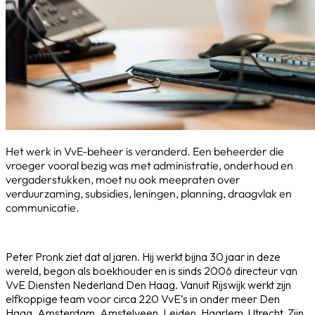
Het werk in VvE-beheer is veranderd. Een beheerder die
vroeger vooral bezig was met administratie, onderhoud en
vergaderstukken, moet nu ook meepraten over
verduurzaming, subsidies, leningen, planning, draagvlak en
communicatie.
Peter Pronk ziet dat al jaren. Hij werkt bijna 30 jaar in deze
wereld, begon als boekhouder en is sinds 2006 directeur van
VvE Diensten Nederland Den Haag. Vanuit Rijswijk werkt zijn
elfkoppige team voor circa 220 VvE’s in onder meer Den
Haag, Amsterdam, Amstelveen, Leiden, Haarlem, Utrecht. Zijn