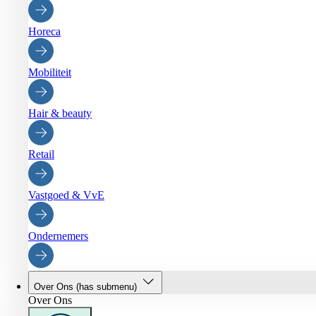
Horeca
Mobiliteit
Hair & beauty
Retail
Vastgoed & VvE
Ondernemers
Over Ons
(has submenu)
Over Ons