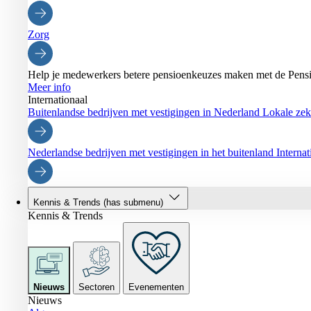
Zorg
Help je medewerkers betere pensioenkeuzes maken met de Pensi
Meer info
Internationaal
Buitenlandse bedrijven met vestigingen in Nederland
Lokale zeke
Nederlandse bedrijven met vestigingen in het buitenland
Interna
Kennis & Trends
(has submenu)
Kennis & Trends
Nieuws
Sectoren
Evenementen
Nieuws