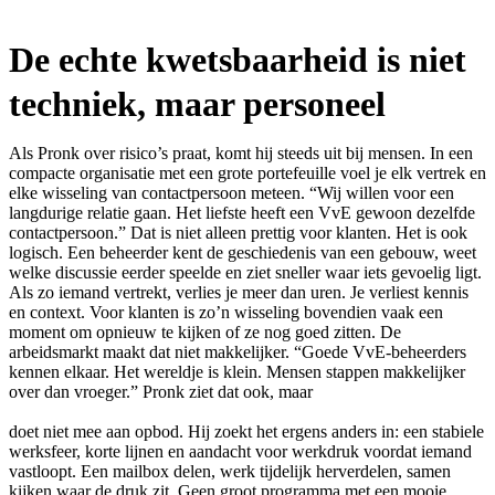
De echte kwetsbaarheid is niet
techniek, maar personeel
Als Pronk over risico’s praat, komt hij steeds uit bij mensen. In een
compacte organisatie met een grote portefeuille voel je elk vertrek en
elke wisseling van contactpersoon meteen. “Wij willen voor een
langdurige relatie gaan. Het liefste heeft een VvE gewoon dezelfde
contactpersoon.” Dat is niet alleen prettig voor klanten. Het is ook
logisch. Een beheerder kent de geschiedenis van een gebouw, weet
welke discussie eerder speelde en ziet sneller waar iets gevoelig ligt.
Als zo iemand vertrekt, verlies je meer dan uren. Je verliest kennis
en context. Voor klanten is zo’n wisseling bovendien vaak een
moment om opnieuw te kijken of ze nog goed zitten. De
arbeidsmarkt maakt dat niet makkelijker. “Goede VvE-beheerders
kennen elkaar. Het wereldje is klein. Mensen stappen makkelijker
over dan vroeger.” Pronk ziet dat ook, maar
doet niet mee aan opbod. Hij zoekt het ergens anders in: een stabiele
werksfeer, korte lijnen en aandacht voor werkdruk voordat iemand
vastloopt. Een mailbox delen, werk tijdelijk herverdelen, samen
kijken waar de druk zit. Geen groot programma met een mooie