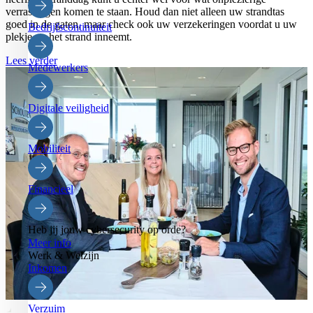
verrassingen komen te staan. Houd dan niet alleen uw strandtas
goed in de gaten, maar check ook uw verzekeringen voordat u uw
Bedrijfscontinuiteit
plekje op het strand inneemt.
Lees verder
Medewerkers
Digitale veiligheid
Mobiliteit
Financieel
Heb jij jouw cybersecurity op orde?
Meer info
Werk & Welzijn
Inkomen
Verzuim