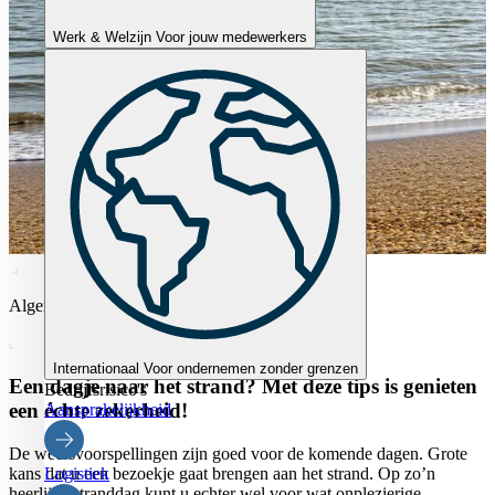
Werk & Welzijn
Voor jouw medewerkers
Algemeen
Internationaal
Voor ondernemen zonder grenzen
Een dagje naar het strand? Met deze tips is genieten
Bedrijfsrisico's
een échte zekerheid!
Aansprakelijkheid
De weersvoorspellingen zijn goed voor de komende dagen. Grote
Logistiek
kans dat u een bezoekje gaat brengen aan het strand. Op zo’n
heerlijke stranddag kunt u echter wel voor wat onplezierige