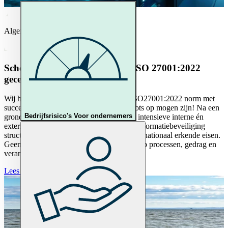
Algemeen
Schouten Zekerheid is officieel ISO 27001:2022
gecertificeerd
Wij hebben de transitie naar de nieuwe ISO27001:2022 norm met
succes behaald. Mooi nieuws waar wij trots op mogen zijn! Na een
Bedrijfsrisico's
Voor ondernemers
grondige herziening van maanden en een intensieve interne én
externe audit kunnen wij stellen dat onze informatiebeveiliging
structureel en aantoonbaar voldoet aan internationaal erkende eisen.
Geen snelle check, maar een stevige toets op processen, gedrag en
verantwoordelijkheid.
Lees verder