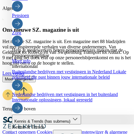
Algemeen
Pensioen
Ons nieuwe SZ. magazine is uit
Zorg
Het nieuwe SZ. magazine is uit. Een magazine met 88 bladzijden
vol met inspirerende verhalen van diverse ondernemers. Van
Help je medewerkers betere pensioenkeuzes maken met de
Geldmaat tot Robeco en van Swijnenburg Transport tot Audax. Op
Pensioenvergelijker
9 mei ging het doek eraf op onze personeelsbijeenkomst en nu is het
Meer info
hoog tijd om u op de hoogte te stellen.
Internationaal
Buitenlandse bedrijven met vestigingen in Nederland
Lokale
Lees verder
zekerheid die past binnen jouw internationale beleid
Meer weergeven
Nederlandse bedrijven met vestigingen in het buitenland
Internationale oplossingen, lokaal geregeld
Terug naar boven
Kennis & Trends
(has submenu)
Kennis & Trends
Contact opnemen
Cookies
Disclaimer
Dienstenwijzer & algemene