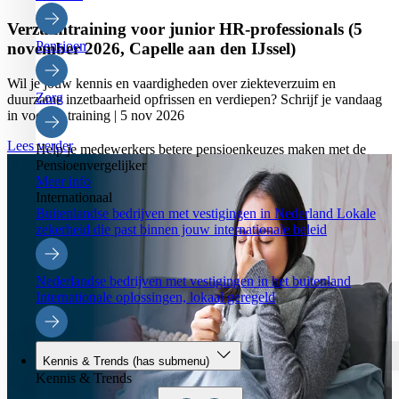
Verzuimtraining voor junior HR-professionals (5
Pensioen
november 2026, Capelle aan den IJssel)
Wil je jouw kennis en vaardigheden over ziekteverzuim en
Zorg
duurzame inzetbaarheid opfrissen en verdiepen? Schrijf je vandaag
in voor de training | 5 nov 2026
Lees verder
Help je medewerkers betere pensioenkeuzes maken met de
Pensioenvergelijker
Meer info
Internationaal
Buitenlandse bedrijven met vestigingen in Nederland
Lokale
zekerheid die past binnen jouw internationale beleid
Nederlandse bedrijven met vestigingen in het buitenland
Internationale oplossingen, lokaal geregeld
Kennis & Trends
(has submenu)
Kennis & Trends