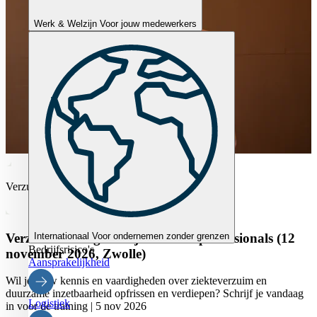
Werk & Welzijn
Voor jouw medewerkers
Verzuim
Internationaal
Voor ondernemen zonder grenzen
Verzuimtraining voor junior HR-professionals (12
Bedrijfsrisico's
november 2026, Zwolle)
Aansprakelijkheid
Wil je jouw kennis en vaardigheden over ziekteverzuim en
duurzame inzetbaarheid opfrissen en verdiepen? Schrijf je vandaag
Logistiek
in voor de training | 5 nov 2026