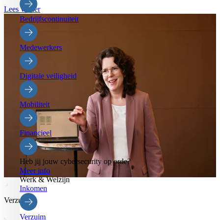
Lees verder
Bedrijfscontinuiteit
Medewerkers
Digitale veiligheid
Mobiliteit
Financieel
Heb jij jouw cybersecurity op orde?
Meer info
Werk & Welzijn
Inkomen
Verzuim
Verzuim