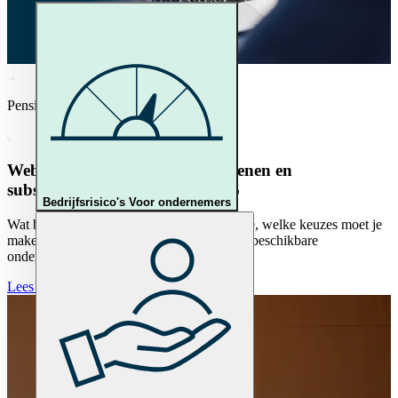
Pensioen
Webinar | Wet Toekomst Pensioenen en
subsidieregeling op 27 aug 2026
Bedrijfsrisico's
Voor ondernemers
Wat betekent de WTP voor jouw organisatie, welke keuzes moet je
maken en hoe kun je gebruikmaken van de beschikbare
ondersteuning? Word in één uur bijgepraat.
Lees verder