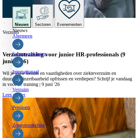
Nieuws
Sectoren
Evenementen
Nieuws
Verzuim
Algemeen
Samenwerkingen
Verzuimtraining voor junior HR-professionals (9
juni 2026)
Internationaal
Wil je jouw kennis en vaardigheden over ziekteverzuim en
duurzame inzetbaarheid opfrissen en verdiepen? Schrijf je vandaag
in voor de training | 9 juni '26
Verzuim
Lees verder
Pensioen
Zorgverzekering