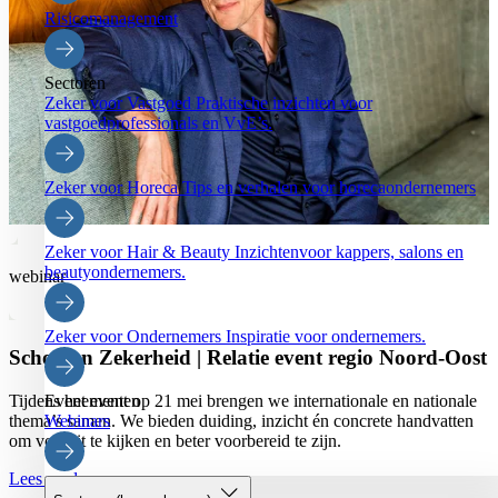
Risicomanagement
Sectoren
Zeker voor Vastgoed
Praktische inzichten voor
vastgoedprofessionals en VvE’s.
Zeker voor Horeca
Tips en verhalen voor horecaondernemers
Zeker voor Hair & Beauty
Inzichtenvoor kappers, salons en
beautyondernemers.
webinar
Zeker voor Ondernemers
Inspiratie voor ondernemers.
Schouten Zekerheid | Relatie event regio Noord-Oost
Tijdens het event op 21 mei brengen we internationale en nationale
Evenementen
thema’s samen. We bieden duiding, inzicht én concrete handvatten
Webinars
om vooruit te kijken en beter voorbereid te zijn.
Lees verder