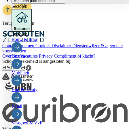
Sectoren
(has submenu)
Sectoren
Terug naar boven
Sectoren
Sectoren
Bouw & Infra
Contact opnemen
Cookies
Disclaimer
Dienstenwijzer & algemene
voorwaarden
Over ons
Vacatures
Privacy
Compliment of klacht?
Horeca
Schouten zekerheid is aangesloten bij:
Mobiliteit
Hair & beauty
Retail
Vastgoed & VvE
Volg ons