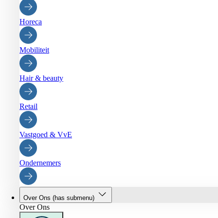
Horeca
Mobiliteit
Hair & beauty
Retail
Vastgoed & VvE
Ondernemers
Over Ons
(has submenu)
Over Ons