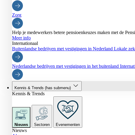
Zorg
Help je medewerkers betere pensioenkeuzes maken met de Pensi
Meer info
Internationaal
Buitenlandse bedrijven met vestigingen in Nederland
Lokale zeke
Nederlandse bedrijven met vestigingen in het buitenland
Interna
Kennis & Trends
(has submenu)
Kennis & Trends
Nieuws
Sectoren
Evenementen
Nieuws