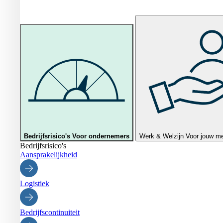
Bedrijfsrisico's
Voor ondernemers
Werk & Welzijn
Voor jouw m
Bedrijfsrisico's
Aansprakelijkheid
Logistiek
Bedrijfscontinuiteit