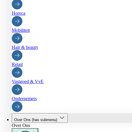
Horeca
Mobiliteit
Hair & beauty
Retail
Vastgoed & VvE
Ondernemers
Over Ons
(has submenu)
Over Ons