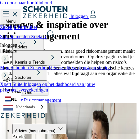
Ga door naar hoofdinhoud
Inloggen
Nieuws & inspiratie over
Menu
Zakelijk
Particulier
Zakelijk
Particulier
risicomanagement
Schade melden
Zoeken
Inloggen
Advies
Inloggen
Risico’s horen bij ondernemen, maar goed risicomanagement maakt
het verschil tussen reageren en voorkomen. Op deze pagina vind je
nieuws, inzichten en praktijkvoorbeelden die helpen om risico’s
Kennis & Trends
Mijn Schouten Zekerheid
Overzicht van jouw producten
beter te herkennen, beheersen en beperken. Van strategische keuzes
tot dagelijkse veiligheid – alles wat bijdraagt aan een organisatie die
Sectoren
tegen een stootje kan.
Xpert Suite
Inloggen op het dashboard van jouw
Direct naar:
personeelsverzekeringen
Over Ons
NL
Meer over Risicomanagement
Nederlands
Advies
(has submenu)
Advies