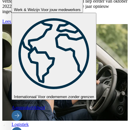
verzekeringsartsen te verlagen. De maatregel liep eerder van oktober
2022 tot januari 2025 en wordt nu voor twee jaar opnieuw
Werk & Welzijn
Voor jouw medewerkers
ingevoerd.
Lees verder
Internationaal
Voor ondernemen zonder grenzen
Bedrijfsrisico's
Aansprakelijkheid
Logistiek