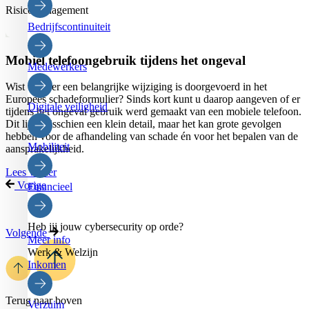
Risicomanagement
Bedrijfscontinuiteit
Mobiel telefoongebruik tijdens het ongeval
Medewerkers
Wist u dat er een belangrijke wijziging is doorgevoerd in het
Europees schadeformulier? Sinds kort kunt u daarop aangeven of er
Digitale veiligheid
tijdens het ongeval gebruik werd gemaakt van een mobiele telefoon.
Dit lijkt misschien een klein detail, maar het kan grote gevolgen
hebben voor de afhandeling van schade én voor het bepalen van de
Mobiliteit
aansprakelijkheid.
Lees verder
Vorige
Financieel
1
2
Heb jij jouw cybersecurity op orde?
Volgende
Meer info
Werk & Welzijn
Inkomen
Terug naar boven
Verzuim