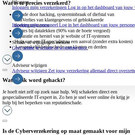
Inloggen
Wat is er precies verzekerd?
Inloggen mijn verzekeringen
Log in op het dashboard van jouw 
Schade door hacking, systeeminbraak of diefstal van
dataVerlies van klantgegevens of geblokkeerde
Inloggen mijn personeel
Log in het dashboard van jouw persone
boekingssystemen
Boetes bij datalekken (90% van de boete vergoed)
Reparatie en herstel van je website of IT-systemen
Hulp van een IT-specialist na een aanval (zonder extra kosten)
Schade of wijzigingen melden
Aansprakelijkheidsschade aan klanten en derden
Geef online je schade of wijziging door.
Adviseur wijzigen
Adviseur wijzigen
Zet jouw verzekering allemaal direct overzett
Wat als ik word gehackt?
Je hoeft niet zelf op zoek naar hulp. Wij schakelen direct een
gespecialiseerde IT-expert in. Zo ben je snel weer online én krijg je
hulp bij het beperken van reputatieschade.
Is de Cyberverzekering op maat gemaakt voor mijn