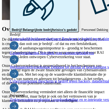
Over de cyberverzekering
Bedrijf
Belangrijkste bedrijfsrisico's gedekt
Personeel
Dekking 
Bedrijf
Aansprakelijkheidsverzekeringen
Bescherm je bedrijf tegen clai
De digitale wereld evolueert snel, en daarmee ook de gevaren. Het
is crucialer dan ooit om je bedrijf - of dat nu een fietsfabrikant,
autodealer of aanhangwagenimporteur is - grondig te beschermen
tegen cyberdreigingen. Dit is precies waar onze speciaal voor RAI
Garageverzekering
Specifiek voor carrosseriebedrijven
Vereniging-leden ontworpen Cyberverzekering voor staat.
Onze Cyberverzekering is gespecialiseerd in het beschermen van
Werkmaterieelverzekering
Dekking bij diefstal of beschadiging v
jouw bedrijf tegen de zware financiële gevolgen van cyberaanvallen
en datalekken. Met het oog op de waardevolle klantinformatie die je
beheert - van namen en adressen tot betaalgegevens - is het verlies
Cyberverzekering
Bescherm je bedrijf tegen hackers, datadiefstal
of diefstal ervan potentieel catastrofaal.
Onze Cyberverzekering vermindert niet alleen de financiële impact
Personeel
van zo'n incident, maar helpt je ook om het vertrouwen van je
Ziekteverzuimverzekering
Loondoorbetaling en re-integratie ver
klanten te behouden en je reputatie te verdedigen.