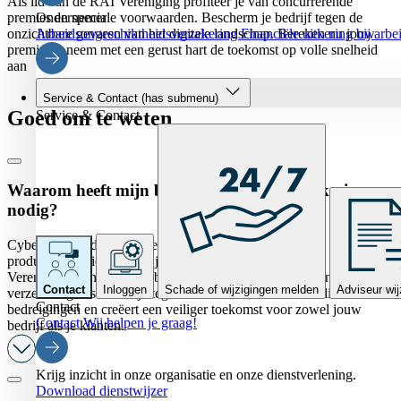
Als lid van de RAI Vereniging profiteer je van concurrerende
premies en speciale voorwaarden. Bescherm je bedrijf tegen de
Ondernemer
onzichtbare gevaren van het digitale landschap. Bereken nu jouw
Arbeidsongeschiktheidsverzekering
Financiële uitkering bij arb
premie en neem met een gerust hart de toekomst op volle snelheid
aan
Service & Contact
(has submenu)
Goed om te weten
Service & Contact
Waarom heeft mijn bedrijf een Cyberverzekering
nodig?
Cyberveiligheid is net zo essentieel voor jouw bedrijf als de
producten en diensten die je aanbiedt. Als lid van RAI
Vereniging, ben je gebaat bij een stevige Cyberverzekering. Deze
Contact
Inloggen
Schade of wijzigingen melden
Adviseur wij
verzekering beschermt je tegen financiële risico's van online
Contact
bedreigingen en creëert een veiliger toekomst voor zowel jouw
Contact
Wij helpen je graag!
bedrijf als je klanten.
Krijg inzicht in onze organisatie en onze dienstverlening.
Download dienstwijzer