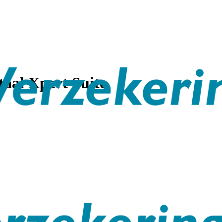
taal
Xpert Suite