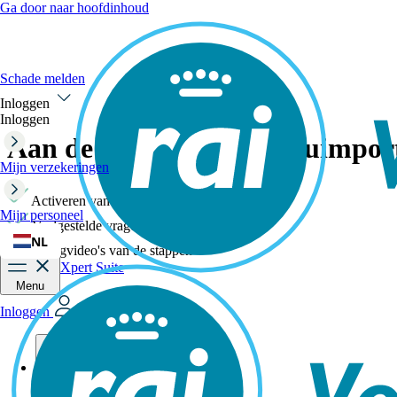
Ga door naar hoofdinhoud
Schade melden
Inloggen
Inloggen
Aan de slag met het verzuimpor
Mijn verzekeringen
Activeren van jouw account
Mijn personeel
Veelgestelde vragen
NL
Uitlegvideo's van de stappen
Inloggen Xpert Suite
Menu
Inloggen
Oplossingen