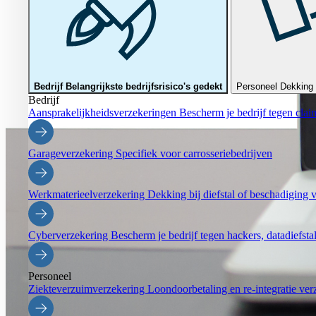
Bedrijf
Belangrijkste bedrijfsrisico's gedekt
Personeel
Dekking 
Bedrijf
Aansprakelijkheidsverzekeringen
Bescherm je bedrijf tegen clai
Garageverzekering
Specifiek voor carrosseriebedrijven
Werkmaterieelverzekering
Dekking bij diefstal of beschadiging v
Cyberverzekering
Bescherm je bedrijf tegen hackers, datadiefstal
Personeel
Ziekteverzuimverzekering
Loondoorbetaling en re-integratie ver