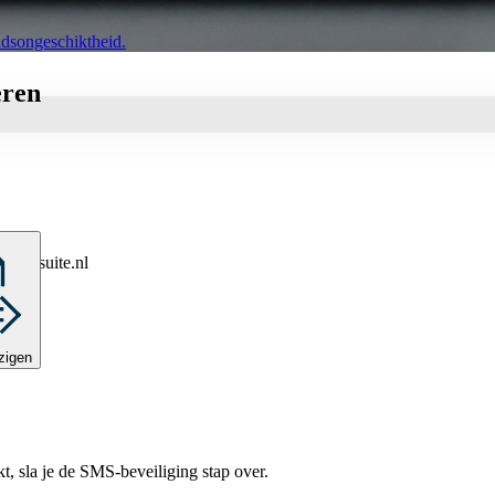
eidsongeschiktheid.
eren
xpertsuite.nl
zigen
kt, sla je de SMS-beveiliging stap over.