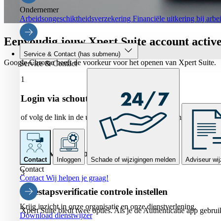
Ondernemer
Arbeidsongeschiktheidsverzekering
Financiële uitkering bij arb
Eenvoudig jouw Xpert Suite account activ
Service & Contact
(has submenu)
Google Chrome heeft de voorkeur voor het openen van Xpert Suite.
Service & Contact
1
Login via schouten.xpertsuite.nl
of volg de link in de uitnodigingsmail verstuurd vanuit noreply@
2
Stel je wachtwoord in
Contact
Inloggen
Schade of wijzigingen melden
Adviseur wij
Contact
3
Contact
Wij helpen je graag!
tweestapsverificatie controle instellen
Krijg inzicht in onze organisatie en onze dienstverlening.
Xpert Suite biedt twee opties. Als je de Authenticatie app gebrui
Download dienstwijzer