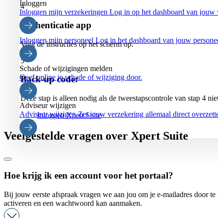
Inloggen
4
Inloggen mijn verzekeringen
Log in op het dashboard van jouw 
Authenticatie app
Inloggen mijn personeel
Log in het dashboard van jouw persone
Volg de instructies op het scherm op.
5
Schade of wijzigingen melden
Geef online je schade of wijziging door.
Back-up code:
Deze stap is alleen nodig als de tweestapscontrole van stap 4 niet
Adviseur wijzigen
Adviseur wijzigen
Zet jouw verzekering allemaal direct overzett
Inloggen Xpert Suite
Veelgestelde vragen over Xpert Suite
Hoe krijg ik een account voor het portaal?
Bij jouw eerste afspraak vragen we aan jou om je e-mailadres door te 
activeren en een wachtwoord kan aanmaken.