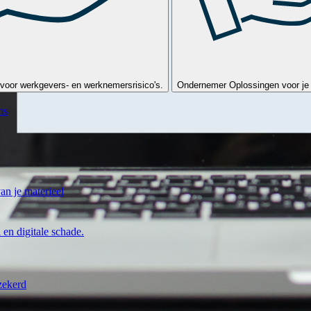
voor werkgevers- en werknemersrisico's.
Ondernemer
Oplossingen voor je 
ms
an je materieel
 en digitale schade.
zekerd