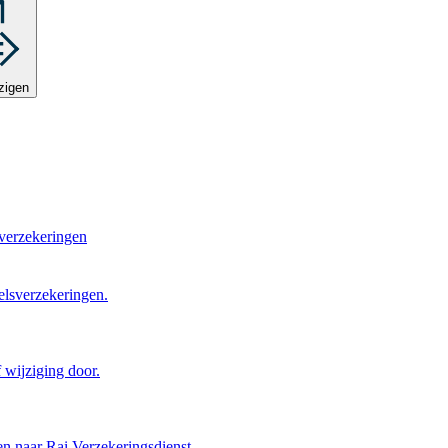
zigen
verzekeringen
elsverzekeringen.
 wijziging door.
en naar Rai Verzekeringsdienst