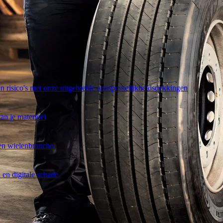
 risico's met onze uitgebreide aansprakelijkheidsdekkingen
an je materieel
en wielenbranche.
 en digitale schade.