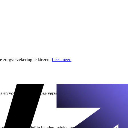
 zorgverzekering te kiezen.
Lees meer
s en voeren een kosteloze verzekeringscheck voor je uit.
 bedrijven actief in banden, wielen en bijbehorende voertuigservice