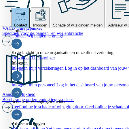
Contact
Inloggen
Schade of wijzigingen melden
Adviseur wij
VACO Garagepakket
Contact
Specifiek voor de banden- en wielenbranche
Contact
Wij helpen je graag!
Krijg inzicht in onze organisatie en onze dienstverlening.
Download Dienstwijzer
Inloggen
Inloggen mijn verzekeringen
Log in op het dashboard van jouw 
Inloggen mijn personeel
Log in het dashboard van jouw persone
Aansprakelijkheid
Bescherm je onderneming tegen risico's
Schade of wijzigingen melden
Geef online je schade of wijziging door.
Geef online je schade of
Adviseur wijzigen
Adviseur wijzigen
Zet jouw verzekering allemaal direct overzett