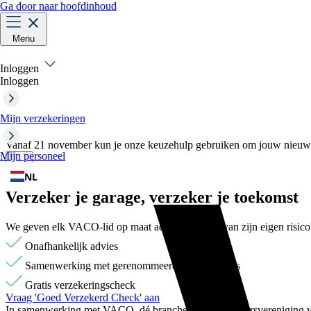
Ga door naar hoofdinhoud
Menu
Inloggen
Inloggen
Mijn verzekeringen
Vanaf 21 november kun je onze keuzehulp gebruiken om jouw nieuwe
Mijn personeel
NL
Verzeker je garage,
verzeker je toekomst
We geven elk VACO-lid op maat advies op basis van zijn eigen risico'
Onafhankelijk advies
Samenwerking met gerenommeerde verzekeraars
Gratis verzekeringscheck
Vraag 'Goed Verzekerd Check' aan
In samenwerking met VACO, dé branche- en werkgeversvereniging voor