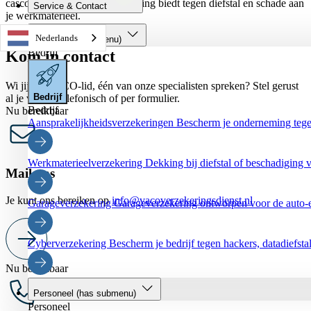
cascoverzekering die bescherming biedt tegen diefstal en schade aan
Service & Contact
je werkmaterieel.
Nederlands
Bedrijf
(has submenu)
Bedrijf
Kom in contact
Wi jij als VACO-lid, één van onze specialisten spreken? Stel gerust
Bedrijf
al je vragen telefonisch of per formulier.
Bedrijf
Nu bereikbaar
Aansprakelijkheidsverzekeringen
Bescherm je onderneming tegen
Werkmaterieelverzekering
Dekking bij diefstal of beschadiging v
Mail ons
Je kunt ons bereiken op
info@vacoverzekeringsdienst.nl
Garageverzekering
Garageverzekering ontworpen voor de auto-
Cyberverzekering
Bescherm je bedrijf tegen hackers, datadiefstal
Nu bereikbaar
Personeel
(has submenu)
Personeel