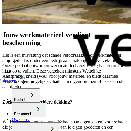
Jouw werkmaterieel verdient
bescherming
Het is een misvatting dat schade veroorzaakt door werkmaterieel
altijd gedekt is onder een bedrijfsaansprakelijkheidsverzekering.
Onze speciaal ontworpen werkmaterieelverzekering is hier om dit
hiaat op te vullen. Deze verzekert minstens Wettelijke
Aansprakelijkheid (WA) voor jouw materieel en biedt daarmee
Inloggen
dekking tegen mogelijke schade aan eigendommen of letselschade
aan derden.
Bedrijf
Zoek je een uitgebreidere dekking?
Personeel
Over ons
Wij bieden extra opties, zoals 'Schade aan eigen zaken' voor schade
die jouw materieel veroorzaakt aan je eigen goederen en een