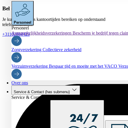
Bel ons
Je kunt ons tijdens kantoortijden bereiken op onderstaand
Personeel
telefoonnummer.
Personeel
Aansprakelijkheidsverzekeringen
Bescherm je bedrijf tegen clai
+31102884423
Zorgverzekering
Collectieve zekerheid
Verzuimverzekering
Bespaar tijd en moeite met het VACO Verz
Over ons
Service & Contact
(has submenu)
Service & Contact