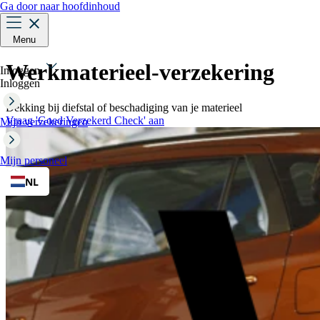
Ga door naar hoofdinhoud
Menu
Werkmaterieel-verzekering
Inloggen
Inloggen
Dekking bij diefstal of beschadiging van je materieel
Vraag 'Goed Verzekerd Check' aan
Mijn verzekeringen
Mijn personeel
NL