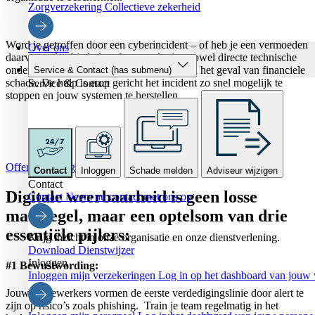
Zorgverzekering
Collectieve zekerheid
Word je getroffen door een cyberincident – of heb je een vermoeden
Over ons
daarvan – dan biedt de cyberverzekering zowel directe technische
ondersteuning als financiële compensatie in het geval van financiele
Service & Contact
(has submenu)
schade. De hulp is erop gericht het incident zo snel mogelijk te
Service & Contact
stoppen en jouw systemen te herstellen.
Offerte aanvragen
Contact
Inloggen
Schade melden
Adviseur wijzigen
Contact
Digitale weerbaarheid is geen losse
Contact
Neem nu contact met ons op
maatregel, maar een optelsom van drie
essentiële pijlers:
Krijg inzicht in onze organisatie en onze dienstverlening.
Download Dienstwijzer
Inloggen
#1 Bewustwording:
Inloggen mijn verzekeringen
Log in op het dashboard van jouw 
Jouw medewerkers vormen de eerste verdedigingslinie door alert te
zijn op risico’s zoals phishing. Train je team regelmatig in het