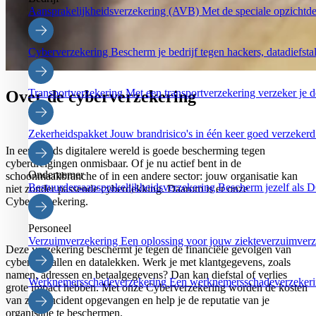
Aansprakelijkheidsverzekering (AVB)
Met de speciale opzichtd
Cyberverzekering
Bescherm je bedrijf tegen hackers, datadiefstal
Transportverzekering
Met een transportverzekering verzeker je de
Over de cyberverzekering
Zekerheidspakket
Jouw brandrisico's in één keer goed verzekerd
In een steeds digitalere wereld is goede bescherming tegen
cyberdreigingen onmisbaar. Of je nu actief bent in de
Ondernemer
schoonmaakbranche of in een andere sector: jouw organisatie kan
Bestuurdersaansprakelijkheidsverzekering
Bescherm jezelf als 
niet zonder passende cyberdekking. Daarom is er onze
Cyberverzekering.
Personeel
Verzuimverzekering
Een oplossing voor jouw ziekteverzuimverz
Deze verzekering beschermt je tegen de financiële gevolgen van
cyberaanvallen en datalekken. Werk je met klantgegevens, zoals
namen, adressen en betaalgegevens? Dan kan diefstal of verlies
Werknemersschadeverzekering
Een werknemersschadeverzekerin
grote impact hebben. Met onze Cyberverzekering worden de kosten
van zo’n incident opgevangen en help je de reputatie van je
organisatie te beschermen.