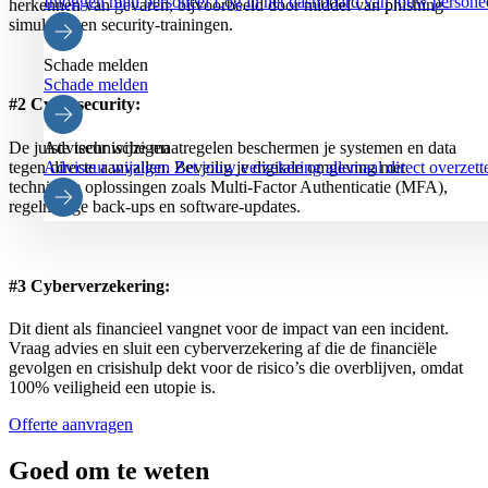
Inloggen mijn personeel
Log in het dashboard van jouw persone
herkennen van gevaren, bijvoorbeeld door middel van phishing-
simulaties en security-trainingen.
Schade melden
Schade melden
#2 Cybersecurity:
De juiste technische maatregelen beschermen je systemen en data
Adviseur wijzigen
tegen directe aanvallen. Beveilig je digitale omgeving met
Adviseur wijzigen
Zet jouw verzekering allemaal direct overz
technische oplossingen zoals Multi-Factor Authenticatie (MFA),
regelmatige back-ups en software-updates.
#3 Cyberverzekering:
Dit dient als financieel vangnet voor de impact van een incident.
Vraag advies en sluit een cyberverzekering af die de financiële
gevolgen en crisishulp dekt voor de risico’s die overblijven, omdat
100% veiligheid een utopie is.
Offerte aanvragen
Goed om te weten