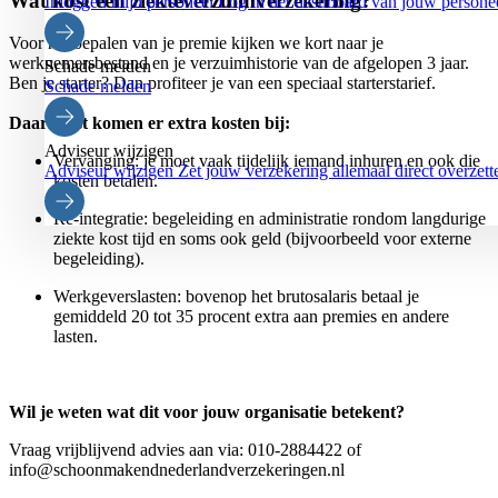
Wat kost een ziekteverzuimverzekering?
Inloggen mijn personeel
Log in het dashboard van jouw persone
Voor het bepalen van je premie kijken we kort naar je
werknemersbestand en je verzuimhistorie van de afgelopen 3 jaar.
Schade melden
Ben je starter? Dan profiteer je van een speciaal starterstarief.
Schade melden
Daarnaast komen er extra kosten bij:
Adviseur wijzigen
Vervanging: je moet vaak tijdelijk iemand inhuren en ook die
Adviseur wijzigen
Zet jouw verzekering allemaal direct overz
kosten betalen.
Re-integratie: begeleiding en administratie rondom langdurige
ziekte kost tijd en soms ook geld (bijvoorbeeld voor externe
begeleiding).
Werkgeverslasten: bovenop het brutosalaris betaal je
gemiddeld 20 tot 35 procent extra aan premies en andere
lasten.
Wil je weten wat dit voor jouw organisatie betekent?
Vraag vrijblijvend advies aan via: 010-2884422 of
info@schoonmakendnederlandverzekeringen.nl