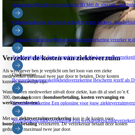
Aansprakelijkheidsverzekering (AVB)
Met de speciale opzichtd
Cyberverzekering
Bescherm je bedrijf tegen hackers, datadiefstal
Transportverzekering
Met een transportverzekering verzeker je de
Verzeker de kosten van ziekteverzuim
Zekerheidspakket
Jouw brandrisico's in één keer goed verzekerd
Als werkgever ben je verplicht om het loon van een zieke
Ondernemer
medewerker maximaal twee jaar door te betalen. Deze kosten
Bestuurdersaansprakelijkheidsverzekering
Bescherm jezelf als 
kunnen aanzienlijk zijn.
Wanneer een medewerker uitvalt door ziekte, kan dit al snel zo’n €
300,- per dag kosten (
loondoorbetaling, kosten vervanging en
Personeel
werkgeverslasten
).
Verzuimverzekering
Een oplossing voor jouw ziekteverzuimverz
Met een
ziekteverzuimverzekering
kun je de kosten voor
Werknemersschadeverzekering
Een werknemersschadeverzekerin
loondoorbetaling
verzekeren. De verzekeraar betaalt deze kosten
gedurende maximaal twee jaar door.