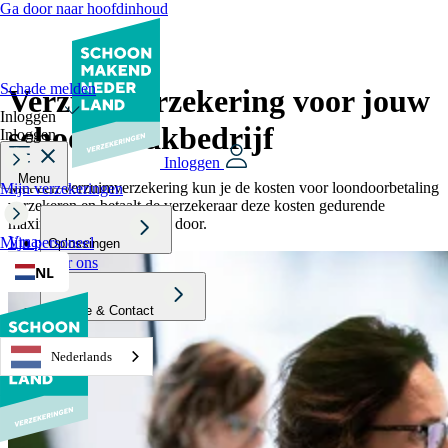
Ga door naar hoofdinhoud
Schade melden
Verzuimverzekering voor
jouw
Inloggen
schoonmaakbedrijf
Inloggen
Inloggen
Menu
Met een verzuimverzekering kun je de kosten voor loondoorbetaling
Mijn verzekeringen
verzekeren en betaalt de verzekeraar deze kosten gedurende
maximaal twee jaar aan je door.
Vraag nu een offerte aan
Mijn personeel
Oplossingen
Over ons
NL
Service & Contact
Nederlands