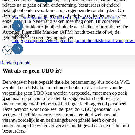
relaties na te gaan of hun onderneming, bestuurders of andere
belanghebbenden voorkomen op zogenoemde sanctielijsten. Op
deze sanctielijsten staan personen, bedrijven en landen waar geen
Snel en eenvoudig je schade of reparatieverzoek melden
enkel bedrijf in Nederland zaken mee mag doen. Bijvoorbeeld
omdat zij betrokken zijn bij criminele activiteiten of terrorisme. De
Autoriteit Financiële Markten (AFM) houdt toezicht of wij de
Inloggen
geldende wet- en regelgeving naleven.
Inloggen mijn verzekeringen
Log in op het dashboard van jouw 
Bereken premie
Wat als er geen UBO is?
De wetgever heeft bepaald dat elke onderneming, dus ook de VvE,
verplicht een UBO benoemd moet hebben. Als op basis van de
vragenlijst geen UBO kan worden vastgesteld, moet men op zoek
gaan naar de persoon die feitelijke zeggenschap heeft over de
onderneming en/of behoort tot het hoger leidinggevend personeel.
Deze persoon wordt ook wel de ‘pseudo-UBO’ genoemd. De
wetgever heeft hiervoor gekozen omdat er altijd wel iemand
verantwoordelijk is en beslissingsbevoegdheid heeft over de
onderneming. De wetgever verwijst in dit geval naar de (statutaire)
bestuurders.