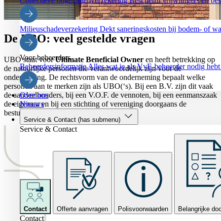
Collectieve ongevallenverzekering
Bescherm vrijwilligers en bes
Milieuschadeverzekering
Dekt saneringskosten bij bodem- of wa
De
UBO:
veel gestelde vragen
Voor beheerders
UBO staat voor
Ultimate Beneficial Owner
en heeft betrekking op
Beheerdersinformatie
Alles wat je als VvE-beheerder nodig hebt
de natuurlijke personen die verantwoordelijk zijn voor de
onderneming. De rechtsvorm van de onderneming bepaalt welke
personen aan te merken zijn als UBO(‘s). Bij een B.V. zijn dit vaak
de aandeelhouders, bij een V.O.F. de vennoten, bij een eenmanszaak
Over ons
de eigenaar en bij een stichting of vereniging doorgaans de
Nieuws
bestuurders.
Service & Contact
(has submenu)
Service & Contact
Contact
Offerte aanvragen
Polisvoorwaarden
Belangrijke d
Contact