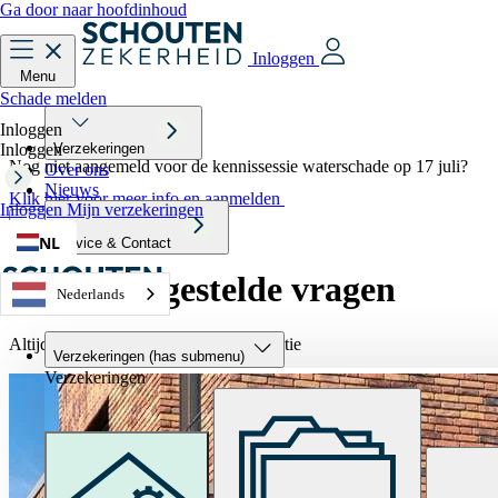
Ga door naar hoofdinhoud
Inloggen
Menu
Schade melden
Inloggen
Inloggen
Verzekeringen
Nog niet aangemeld voor de kennissessie waterschade op 17 juli?
Over ons
Nieuws
Klik hier voor meer info en aanmelden
Inloggen
Mijn verzekeringen
NL
Service & Contact
UBO
veel gestelde vragen
Nederlands
Altijd snel toegang tot de juiste informatie
Verzekeringen
(has submenu)
Verzekeringen