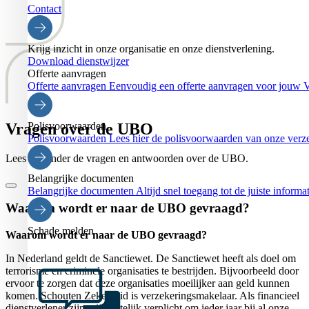
Contact
Krijg inzicht in onze organisatie en onze dienstverlening.
Download dienstwijzer
Offerte aanvragen
Offerte aanvragen
Eenvoudig een offerte aanvragen voor jouw
Vragen over de UBO
Polisvoorwaarden
Polisvoorwaarden
Lees hier de polisvoorwaarden van onze verz
Lees hieronder de vragen en antwoorden over de UBO.
Belangrijke documenten
Belangrijke documenten
Altijd snel toegang tot de juiste informa
Waarom wordt er naar de UBO gevraagd?
Schade melden
Waarom wordt er naar de UBO gevraagd?
In Nederland geldt de Sanctiewet. De Sanctiewet heeft als doel om
terrorisme en criminele organisaties te bestrijden. Bijvoorbeeld door
ervoor te zorgen dat deze organisaties moeilijker aan geld kunnen
komen. Schouten Zekerheid is verzekeringsmakelaar. Als financieel
dienstverlener zijn wij wettelijk verplicht om ieder jaar bij al onze