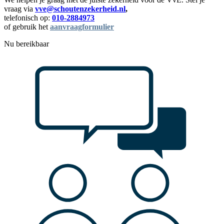
vraag via
vve@schoutenzekerheid.nl
,
telefonisch op:
010-2884973
of gebruik het
aanvraagformulier
Nu bereikbaar