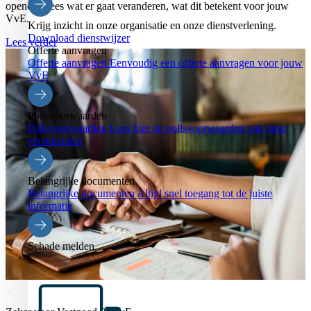
openen. Lees wat er gaat veranderen, wat dit betekent voor jouw
VvE.
Krijg inzicht in onze organisatie en onze dienstverlening.
Download dienstwijzer
Lees verder
Offerte aanvragen
Offerte aanvragen
Eenvoudig een offerte aanvragen voor jouw
VvE
Polisvoorwaarden
Polisvoorwaarden
Lees hier de polisvoorwaarden van onze
verzekeraars
Belangrijke documenten
Belangrijke documenten
Altijd snel toegang tot de juiste
informatie
Schade melden