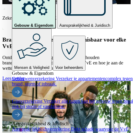
Zeker voor Vastgoed & VvE
Gebouw & Eigendom
Aansprakelijkheid & Juridisch
Brandmeldinstallatie (BMI) is onmisbaar voor elke
VvE
Ontdek waarom een goedgekeurde en onderhouden
brandmeldinstallatie essentieel is voor elke VvE en hoe je aan de
Mensen & Veiligheid
Voor beheerders
wettelijke verplichtingen kunt voldoen.
Gebouw & Eigendom
Lees verder
Gebouwenverzekering
Verzeker je appartementencomplex tegen
brand, storm of inbraak.
Glasverzekering
Verzeker alle ruiten van het gebouw tegen breu
ook bij storm of vandalisme.
Aansprakelijkheid & Juridisch
Aansprakelijkheidsverzekering
Dekt schade waarvoor de VvE