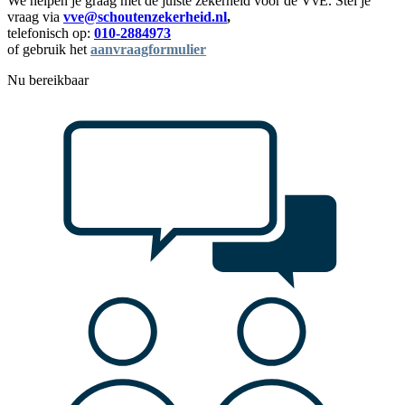
We helpen je graag met de juiste zekerheid voor de VvE. Stel je
vraag via
vve@schoutenzekerheid.nl
,
telefonisch op:
010-2884973
of gebruik het
aanvraagformulier
Nu bereikbaar