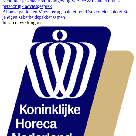
Meld hier je schade
Mijn omgeving
Service & Contact
Gratis
persoonlijk adviesgesprek
Al onze pakketten
Verzekeringspakket hotel
Zekerheidspakket
Stel
je eigen zekerheidspakket samen
In samenwerking met