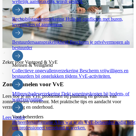
wettelijk aansprakelijk wordt gesteld.
Rechtsbijstandsverzekering
Hulp bij conflicten met buren,
leveranciers of aannemers.
Bestuurdersaansprakelijkheid
Bescherm je privévermogen als
bestuurder
Zeker voor Vastgoed & VvE
Mensen & Veiligheid
Collectieve ongevallenverzekering
Bescherm vrijwilligers en
bestuurders bij ongelukken tijdens VvE-activiteiten.
Zonnepanelen voor VvE
Milieuschadeverzekering
Dekt saneringskosten bij bodem- of
Lees hoe je als VvE problemen bij plaatsing en gebruik van
watervervuiling.
zonnepanelen voorkomt. Met praktische tips en aandacht voor
verzekering en onderhoud.
Voor beheerders
Lees verder
Beheerdersinformatie
Alles wat je als VvE-beheerder nodig hebt
om professioneel verzekerd te werken.