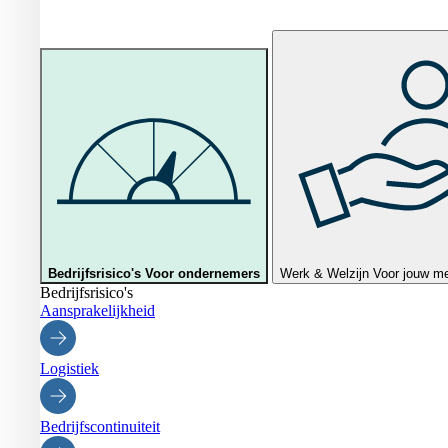
Bedrijfsrisico's
Voor ondernemers
Werk & Welzijn
Voor jouw m
Bedrijfsrisico's
Aansprakelijkheid
Logistiek
Bedrijfscontinuiteit