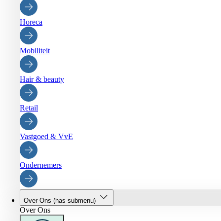
Horeca
Mobiliteit
Hair & beauty
Retail
Vastgoed & VvE
Ondernemers
Over Ons
(has submenu)
Over Ons