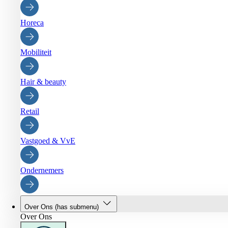
Horeca
Mobiliteit
Hair & beauty
Retail
Vastgoed & VvE
Ondernemers
Over Ons
(has submenu)
Over Ons