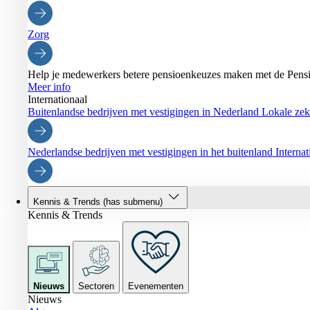
Zorg
Help je medewerkers betere pensioenkeuzes maken met de Pensi
Meer info
Internationaal
Buitenlandse bedrijven met vestigingen in Nederland
Lokale zeke
Nederlandse bedrijven met vestigingen in het buitenland
Interna
Kennis & Trends
(has submenu)
Kennis & Trends
Nieuws
Sectoren
Evenementen
Nieuws