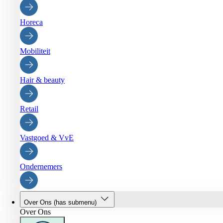
Horeca
Mobiliteit
Hair & beauty
Retail
Vastgoed & VvE
Ondernemers
Over Ons
(has submenu)
Over Ons