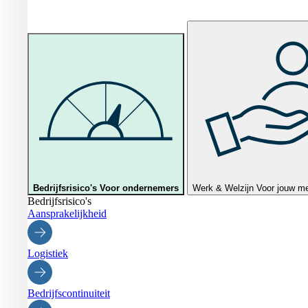
Bedrijfsrisico's
Voor ondernemers
Werk & Welzijn
Voor jouw m
Bedrijfsrisico's
Aansprakelijkheid
Logistiek
Bedrijfscontinuiteit