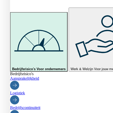
Bedrijfsrisico's
Voor ondernemers
Werk & Welzijn
Voor jouw m
Bedrijfsrisico's
Aansprakelijkheid
Logistiek
Bedrijfscontinuiteit