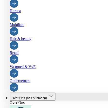
Horeca
Mobiliteit
Hair & beauty
Retail
Vastgoed & VvE
Ondernemers
Over Ons
(has submenu)
Over Ons