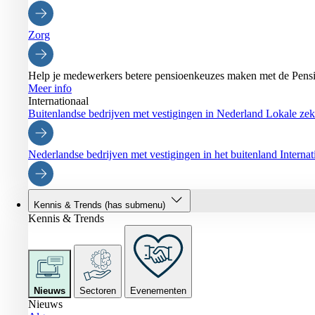
Zorg
Help je medewerkers betere pensioenkeuzes maken met de Pensi
Meer info
Internationaal
Buitenlandse bedrijven met vestigingen in Nederland
Lokale zeke
Nederlandse bedrijven met vestigingen in het buitenland
Interna
Kennis & Trends
(has submenu)
Kennis & Trends
Nieuws
Sectoren
Evenementen
Nieuws