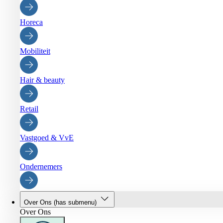
Horeca
Mobiliteit
Hair & beauty
Retail
Vastgoed & VvE
Ondernemers
Over Ons
(has submenu)
Over Ons