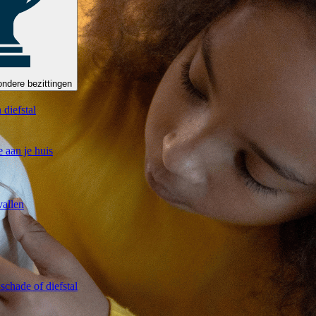
ndere bezittingen
 diefstal
 aan je huis
vallen
 schade of diefstal