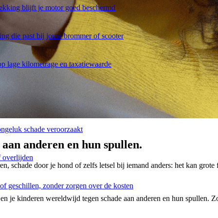
e dekking blijft je motor goed beschermd
ng die past bij jouw brommer of scooter
op lage kilometrage en taxatiewaarde
ongeluk schade veroorzaakt
aan anderen en hun spullen.
f overlijden
n, schade door je hond of zelfs letsel bij iemand anders: het kan grote
 of geschillen, zonder zorgen over de kosten
 en je kinderen wereldwijd tegen schade aan anderen en hun spullen. Zo 