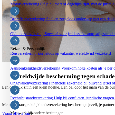
Motorverzekering
Of je nu toert of dagelijks rijdt, met de juist
Bromfietsverzekering
Snel en zorgeloos onderweg met een dekki
Oldtimerverzekering
Speciaal voor je klassieke auto, afgestemd 
Reizen & Persoonlijk
Reisverzekering
Zorgeloos op vakantie, wereldwijd verzekerd
Aansprakelijkheidsverzekering
Voorkom hoge kosten als je per 
Wereldwijde bescherming tegen schade 
Ongevallenverzekering
Financiële zekerheid bij blijvend letsel o
Een ongeluk zit in een klein hoekje. Een bal door het raam van de bure
Rechtsbijstandverzekering
Hulp bij conflicten, juridische vragen
Met onze aansprakelijkheidsverzekering bescherm je jezelf, je partner
Maatwerk bijzondere bezittingen
Vraag offerte aan