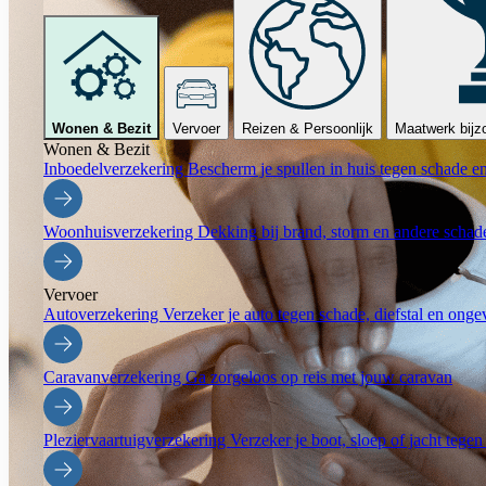
Wonen & Bezit
Vervoer
Reizen & Persoonlijk
Maatwerk bijzo
Wonen & Bezit
Inboedelverzekering
Bescherm je spullen in huis tegen schade en
Woonhuisverzekering
Dekking bij brand, storm en andere schade
Vervoer
Autoverzekering
Verzeker je auto tegen schade, diefstal en onge
Caravanverzekering
Ga zorgeloos op reis met jouw caravan
Pleziervaartuigverzekering
Verzeker je boot, sloep of jacht tegen