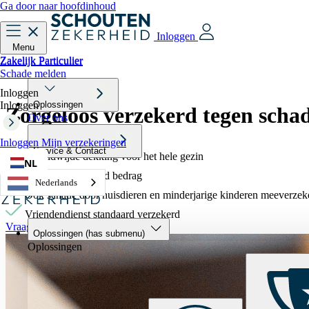
Ga door naar hoofdinhoud
Inloggen
Menu
Zakelijk
Particulier
Zakelijk
Particulier
Schade melden
Inloggen
Inloggen
Oplossingen
Zorgeloos verzekerd
tegen scha
Over ons
Inloggen
Mijn verzekeringen
Service & Contact
Wereldwijde dekking voor het hele gezin
NL
Keuze in verzekerd bedrag
Nederlands
Ook schade door huisdieren en minderjarige kinderen meeverzek
Vriendendienst standaard verzekerd
Vraag offerte aan
Oplossingen
(has submenu)
Oplossingen