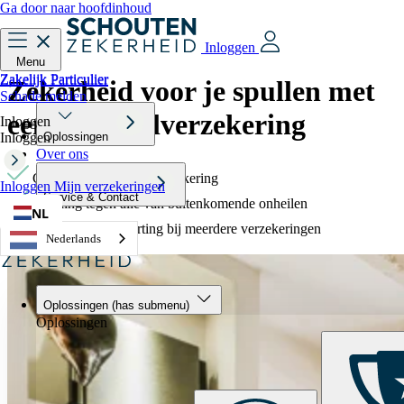
Ga door naar hoofdinhoud
Inloggen
Menu
Zakelijk
Particulier
Zakelijk
Particulier
Zekerheid voor je spullen met
Schade melden
een
inboedelverzekering
Inloggen
Inloggen
Oplossingen
Over ons
Garantie tegen onderverzekering
Inloggen
Mijn verzekeringen
Service & Contact
Dekking tegen alle van buitenkomende onheilen
NL
Tot 10% pakketkorting bij meerdere verzekeringen
Nederlands
Vraag offerte aan
Oplossingen
(has submenu)
Oplossingen