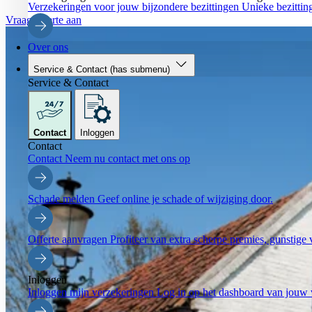
Verzekeringen voor jouw bijzondere bezittingen
Unieke bezittin
Vraag offerte aan
Over ons
Service & Contact
(has submenu)
Service & Contact
Contact
Inloggen
Contact
Contact
Neem nu contact met ons op
Schade melden
Geef online je schade of wijziging door.
Offerte aanvragen
Profiteer van extra scherpe premies, gunstig
Inloggen
Inloggen mijn verzekeringen
Log in op het dashboard van jouw 