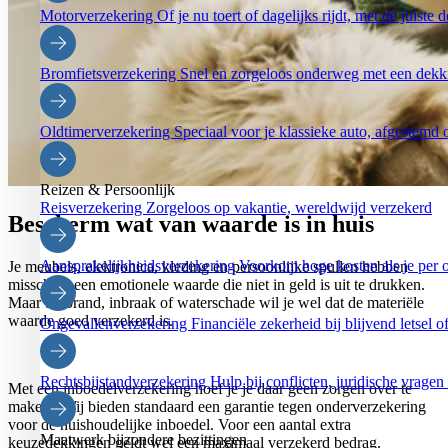
Motorverzekering
Of je nu toert of dagelijks rijdt, met de juist
Bromfietsverzekering
Snel en zorgeloos onderweg met een dekki
Oldtimerverzekering
Speciaal voor je klassieke auto, afgestemd 
Reizen & Persoonlijk
Reisverzekering
Zorgeloos op vakantie, wereldwijd verzekerd
Bescherm wat van waarde is in huis
Aansprakelijkheidsverzekering
Voorkom hoge kosten als je per 
Je meubels, elektronica, kleding en persoonlijke spullen hebben
misschien een emotionele waarde die niet in geld is uit te drukken.
Maar bij brand, inbraak of waterschade wil je wel dat de materiële
waarde goed verzekerd is.
Ongevallenverzekering
Financiële zekerheid bij blijvend letsel o
Rechtsbijstandverzekering
Hulp bij conflicten, juridische vragen
Met een inboedelverzekering hoef je je daar geen zorgen over te
maken. Wij bieden standaard een garantie tegen onderverzekering
voor de huishoudelijke inboedel. Voor een aantal extra
Maatwerk bijzondere bezittingen
keuzedekkingen geldt wel een maximaal verzekerd bedrag.