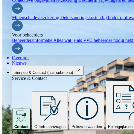
Collectieve ongevallenverzekering
Bescherm vrijwilligers en bes
Milieuschadeverzekering
Dekt saneringskosten bij bodem- of wa
Voor beheerders
Beheerdersinformatie
Alles wat je als VvE-beheerder nodig hebt
Over ons
Nieuws
Service & Contact
(has submenu)
Service & Contact
Contact
Offerte aanvragen
Polisvoorwaarden
Belangrijke d
Contact