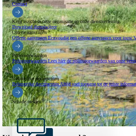
Contact
Krijg inzicht in onze organisatie en onze dienstverlening.
Download dienstwijzer
Offerte aanvragen
Offerte aanvragen
Eenvoudig een offerte aanvragen voor jouw
Polisvoorwaarden
Polisvoorwaarden
Lees hier de polisvoorwaarden van onze verz
Belangrijke documenten
Belangrijke documenten
Altijd snel toegang tot de juiste informa
Schade melden