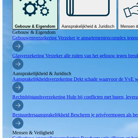
Gebouw & Eigendom
Aansprakelijkheid & Juridisch
Mensen & 
Gebouw & Eigendom
Gebouwenverzekering
Verzeker je appartementencomplex tegen 
Glasverzekering
Verzeker alle ruiten van het gebouw tegen breuk
Aansprakelijkheid & Juridisch
Aansprakelijkheidsverzekering
Dekt schade waarvoor de VvE wet
Rechtsbijstandsverzekering
Hulp bij conflicten met buren, lever
Bestuurdersaansprakelijkheid
Bescherm je privévermogen als be
Mensen & Veiligheid