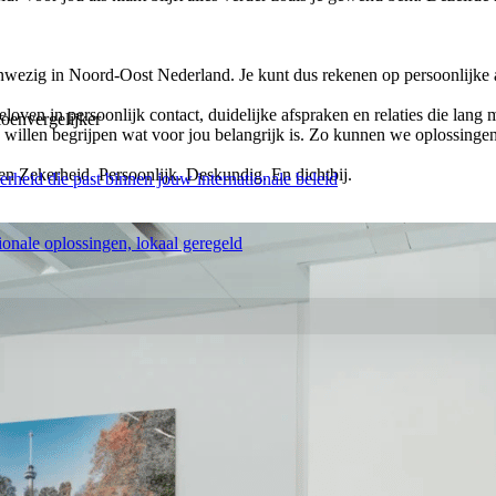
wezig in Noord-Oost Nederland. Je kunt dus rekenen op persoonlijke aan
loven in persoonlijk contact, duidelijke afspraken en relaties die la
oenvergelijker
 willen begrijpen wat voor jou belangrijk is. Zo kunnen we oplossingen
 Zekerheid. Persoonlijk. Deskundig. En dichtbij.
rheid die past binnen jouw internationale beleid
tionale oplossingen, lokaal geregeld