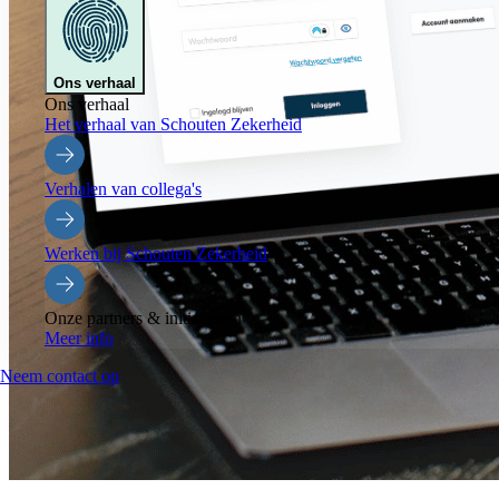
Ons verhaal
Ons verhaal
Het verhaal van Schouten Zekerheid
Verhalen van collega's
Werken bij Schouten Zekerheid
Onze partners & initiatieven
Meer info
Neem contact op