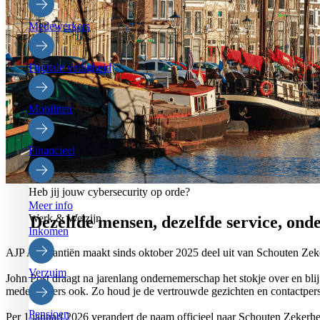
Medewerkers
Digitale veiligheid
Mobiliteit
Financieel
Heb jij jouw cybersecurity op orde?
Meer info
Werk & Welzijn
Dezelfde mensen, dezelfde service, on
Inkomen
AJP Assurantiën maakt sinds oktober 2025 deel uit van Schouten Zeke
Verzuim
John Post draagt na jarenlang ondernemerschap het stokje over en blij
medewerkers ook. Zo houd je de vertrouwde gezichten en contactper
Pensioen
Per 1 januari 2026 verandert de naam officieel naar Schouten Zekerhei