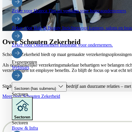
Zeker voor Horeca
Tips en verhalen voor horecaondernemers
Zeker voor Hair & Beauty
Inzichtenvoor kappers, salons en be
Over Schouten Zekerheid
Zeker voor Ondernemers
Inspiratie voor ondernemers.
Schouten Zekerheid biedt op maat gemaakte verzekeringsoplossingen 
Evenementen
Als onafhankelijke verzekeringsmakelaar behartigen we belangen richti
Webinars
verzekeringen tot employee benefits. Zo blijft de focus op wat echt tel
Sinds 1953 bouwen we als familiebedrijf aan duurzame relaties – met kl
Sectoren
(has submenu)
Sectoren
Meer over Schouten Zekerheid
Sectoren
Sectoren
Bouw & Infra