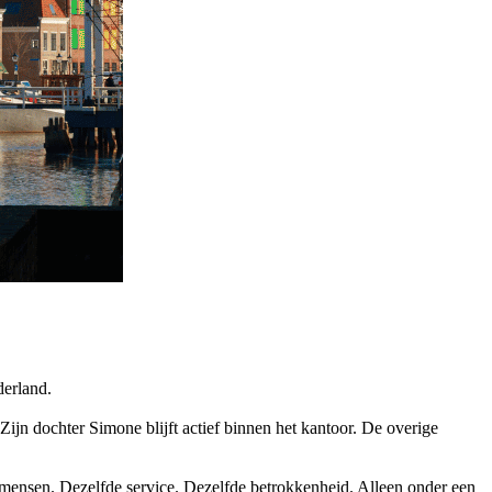
derland.
ijn dochter Simone blijft actief binnen het kantoor. De overige
de mensen. Dezelfde service. Dezelfde betrokkenheid. Alleen onder een