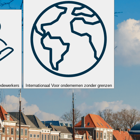
edewerkers
Internationaal
Voor ondernemen zonder grenzen