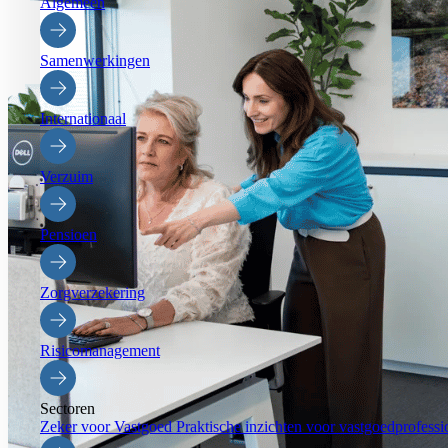
Algemeen
Samenwerkingen
Internationaal
Verzuim
Pensioen
Zorgverzekering
Risicomanagement
Sectoren
Zeker voor Vastgoed
Praktische inzichten voor vastgoedprofessi