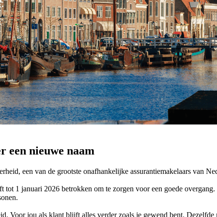
der een nieuwe naam
rheid, een van de grootste onafhankelijke assurantiemakelaars van Ne
ft tot 1 januari 2026 betrokken om te zorgen voor een goede overgang. Z
sonen.
d. Voor jou als klant blijft alles verder zoals je gewend bent. Dezelf