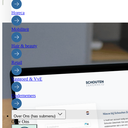
Horeca
Mobiliteit
Hair & beauty
Retail
Vastgoed & VvE
Ondernemers
Over Ons
(has submenu)
Over Ons