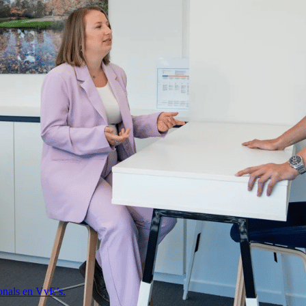
onals en VvE’s.