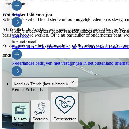
nieuwe naam.
Wat betekent dit voor jou
Zorg
Schouten Zekerheid heeft sterke inkoopmogelijkheden en is stevig aan
Als familiebedrijf trekken we graag samen op met onze klanten. We ge
Help je medewerkers betere pensioenkeuzes maken met de Pensi
basis van hoe we werken. Of je nu particulier of ondernemer bent, we
Meer info
Internationaal
Zo combineren we het vertrouwde van AJP met de kracht van Schouten
Buitenlandse bedrijven met vestigingen in Nederland
Lokale zeke
sinds 1953
Nederlandse bedrijven met vestigingen in het buitenland
Interna
Kennis & Trends
(has submenu)
Kennis & Trends
Nieuws
Sectoren
Evenementen
Nieuws