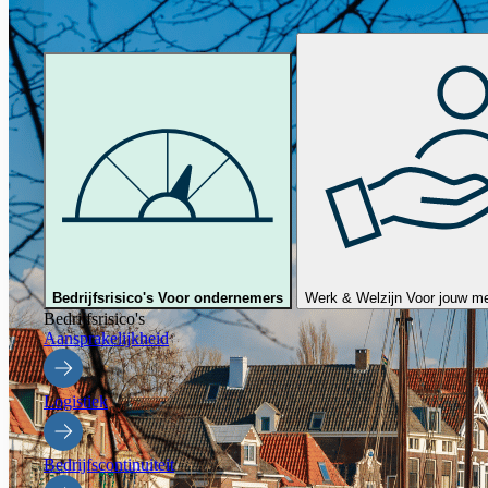
Bedrijfsrisico's
Voor ondernemers
Werk & Welzijn
Voor jouw m
Bedrijfsrisico's
Aansprakelijkheid
Logistiek
Bedrijfscontinuiteit