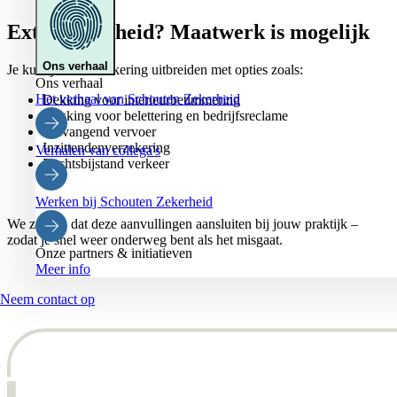
Extra zekerheid? Maatwerk is mogelijk
Ons verhaal
Je kunt jouw verzekering uitbreiden met opties zoals:
Ons verhaal
Het verhaal van Schouten Zekerheid
Dekking voor interieurbetimmering
Dekking voor belettering en bedrijfsreclame
Vervangend vervoer
Inzittendenverzekering
Verhalen van collega's
Rechtsbijstand verkeer
Werken bij Schouten Zekerheid
We zorgen dat deze aanvullingen aansluiten bij jouw praktijk –
zodat je snel weer onderweg bent als het misgaat.
Onze partners & initiatieven
Meer info
Neem contact op