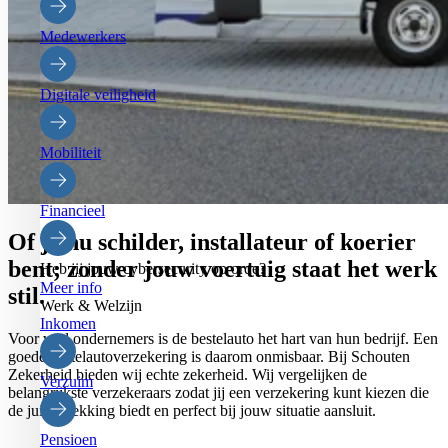
Medewerkers
Digitale veiligheid
Mobiliteit
Financieel
Of je nu schilder, installateur of koerier
bent; zonder jouw voertuig staat het werk
Heb jij jouw cybersecurity op orde?
Meer info
stil.
Werk & Welzijn
Inkomen
Voor veel ondernemers is de bestelauto het hart van hun bedrijf. Een
goede bestelautoverzekering is daarom onmisbaar. Bij Schouten
Zekerheid bieden wij echte zekerheid. Wij vergelijken de
Verzuim
belangrijkste verzekeraars zodat jij een verzekering kunt kiezen die
de juiste dekking biedt en perfect bij jouw situatie aansluit.
Pensioen