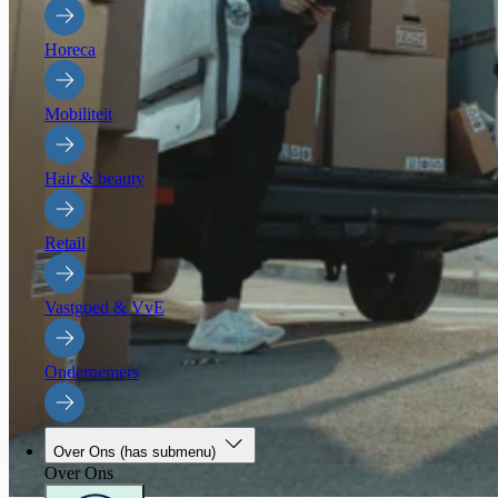
Horeca
Mobiliteit
Hair & beauty
Retail
Vastgoed & VvE
Ondernemers
Over Ons
(has submenu)
Over Ons