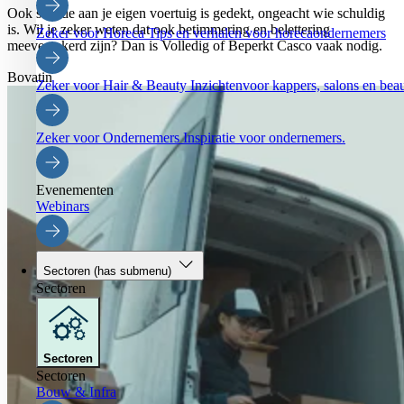
Ook schade aan je eigen voertuig is gedekt, ongeacht wie schuldig
is. Wil je zeker weten dat ook betimmering en belettering
Zeker voor Horeca
Tips en verhalen voor horecaondernemers
meeverzekerd zijn? Dan is Volledig of Beperkt Casco vaak nodig.
Bovatin
Zeker voor Hair & Beauty
Inzichtenvoor kappers, salons en be
Zeker voor Ondernemers
Inspiratie voor ondernemers.
Evenementen
Webinars
Sectoren
(has submenu)
Sectoren
Sectoren
Sectoren
Bouw & Infra