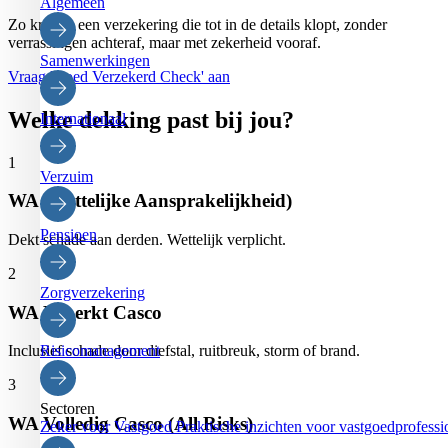
Algemeen
Zo krijg je een verzekering die tot in de details klopt, zonder
verrassingen achteraf, maar met zekerheid vooraf.
Samenwerkingen
Vraag 'Goed Verzekerd Check' aan
Welke dekking past bij jou?
Internationaal
1
Verzuim
WA (Wettelijke Aansprakelijkheid)
Pensioen
Dekt schade aan derden. Wettelijk verplicht.
2
Zorgverzekering
WA Beperkt Casco
Risicomanagement
Inclusief schade door diefstal, ruitbreuk, storm of brand.
3
Sectoren
WA Volledig Casco (All Risks)
Zeker voor Vastgoed
Praktische inzichten voor vastgoedprofessi