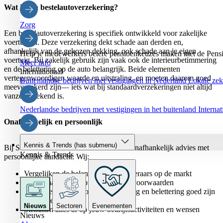
Wat is een bestelautoverzekering?
Zorg
Een bestelautoverzekering is specifiek ontwikkeld voor zakelijke
voertuigen. Deze verzekering dekt schade aan derden en,
afhankelijk van de gekozen dekking, ook schade aan je eigen
Help je medewerkers betere pensioenkeuzes maken met de Pensi
voertuig. Bij zakelijk gebruik zijn vaak ook de interieurbetimmering
Meer info
en de belettering op de auto belangrijk. Beide elementen
Internationaal
vertegenwoordigen waarde en uitstraling, en moeten daarom goed
Buitenlandse bedrijven met vestigingen in Nederland
Lokale zeke
meeverzekerd zijn— iets wat bij standaardverzekeringen niet altijd
vanzelfsprekend is.
Nederlandse bedrijven met vestigingen in het buitenland
Interna
Onafhankelijk en persoonlijk
Kennis & Trends
(has submenu)
Bij Schouten Zekerheid combineren we onafhankelijk advies met
Kennis & Trends
persoonlijke aandacht. Wij:
Vergelijken de belangrijkste verzekeraars op de markt
Kijken naar zowel premie als polisvoorwaarden
Zorgen ervoor dat jouw betimmering en belettering goed zijn
meeverzekerd
Nieuws
Sectoren
Evenementen
Stemmen alles af op jouw bedrijfsactiviteiten en wensen
Nieuws