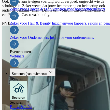
Ook schade aan je eigen voertuig wordt vergoed, ongeacht wie de
schuldige is. Zeker weten dat jouw betimmering en belettering ook
Zeker voor Horeca
Tips en verhalen voor horecaondernemers
onder de dekking vallen? Dan is een Volledig Cascoverzekering of
een Beperkt Casco vaak nodig.
NVBU
Zeker voor Hair & Beauty
Inzichtenvoor kappers, salons en be
Zeker voor Ondernemers
Inspiratie voor ondernemers.
Evenementen
Webinars
Sectoren
(has submenu)
Sectoren
Sectoren
Sectoren
Bouw & Infra