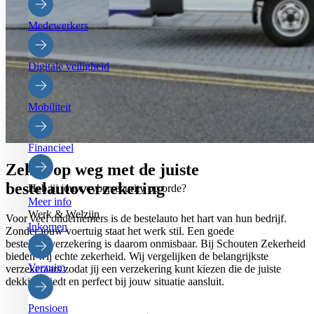
Medewerkers
Digitale veiligheid
Mobiliteit
Financieel
Zeker op weg met de juiste
bestelautoverzekering
Heb jij jouw cybersecurity op orde?
Meer info
Werk & Welzijn
Voor veel ondernemers is de bestelauto het hart van hun bedrijf.
Inkomen
Zonder jouw voertuig staat het werk stil. Een goede
bestelautoverzekering is daarom onmisbaar. Bij Schouten Zekerheid
bieden wij echte zekerheid. Wij vergelijken de belangrijkste
Verzuim
verzekeraars zodat jij een verzekering kunt kiezen die de juiste
dekking biedt en perfect bij jouw situatie aansluit.
Pensioen