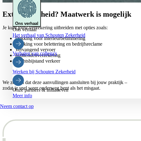
Extra zekerheid? Maatwerk is mogelijk
Ons verhaal
Je kunt jouw verzekering uitbreiden met opties zoals:
Ons verhaal
Het verhaal van Schouten Zekerheid
Dekking voor interieurbetimmering
Dekking voor belettering en bedrijfsreclame
Vervangend vervoer
Verhalen van collega's
Inzittendenverzekering
Rechtsbijstand verkeer
Werken bij Schouten Zekerheid
We zorgen dat deze aanvullingen aansluiten bij jouw praktijk –
zodat je snel weer onderweg bent als het misgaat.
Onze partners & initiatieven
Meer info
Neem contact op