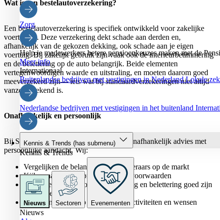
Wat is een bestelautoverzekering?
Zorg
Een bestelautoverzekering is specifiek ontwikkeld voor zakelijke
voertuigen. Deze verzekering dekt schade aan derden en,
afhankelijk van de gekozen dekking, ook schade aan je eigen
Help je medewerkers betere pensioenkeuzes maken met de Pensi
voertuig. Bij zakelijk gebruik zijn vaak ook de interieurbetimmering
Meer info
en de belettering op de auto belangrijk. Beide elementen
Internationaal
vertegenwoordigen waarde en uitstraling, en moeten daarom goed
Buitenlandse bedrijven met vestigingen in Nederland
Lokale zeke
meeverzekerd zijn— iets wat bij standaardverzekeringen niet altijd
vanzelfsprekend is.
Nederlandse bedrijven met vestigingen in het buitenland
Interna
Onafhankelijk en persoonlijk
Bij Schouten Zekerheid combineren we onafhankelijk advies met
Kennis & Trends
(has submenu)
persoonlijke aandacht. Wij:
Kennis & Trends
Vergelijken de belangrijkste verzekeraars op de markt
Kijken naar zowel premie als polisvoorwaarden
Zorgen ervoor dat jouw betimmering en belettering goed zijn
meeverzekerd
Stemmen alles af op jouw bedrijfsactiviteiten en wensen
Nieuws
Sectoren
Evenementen
Nieuws