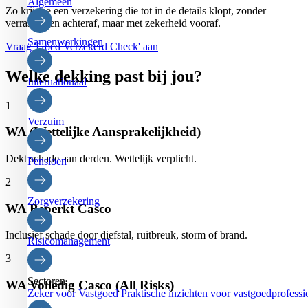
Algemeen
Zo krijg je een verzekering die tot in de details klopt, zonder
verrassingen achteraf, maar met zekerheid vooraf.
Samenwerkingen
Vraag 'Goed Verzekerd Check' aan
Welke dekking past bij jou?
Internationaal
1
Verzuim
WA (Wettelijke Aansprakelijkheid)
Dekt schade aan derden. Wettelijk verplicht.
Pensioen
2
Zorgverzekering
WA Beperkt Casco
Inclusief schade door diefstal, ruitbreuk, storm of brand.
Risicomanagement
3
Sectoren
WA Volledig Casco (All Risks)
Zeker voor Vastgoed
Praktische inzichten voor vastgoedprofessi