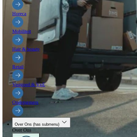
Horeca
Mobiliteit
Hair & beauty
Retail
Vastgoed & VvE
Ondernemers
Over Ons
(has submenu)
Over Ons