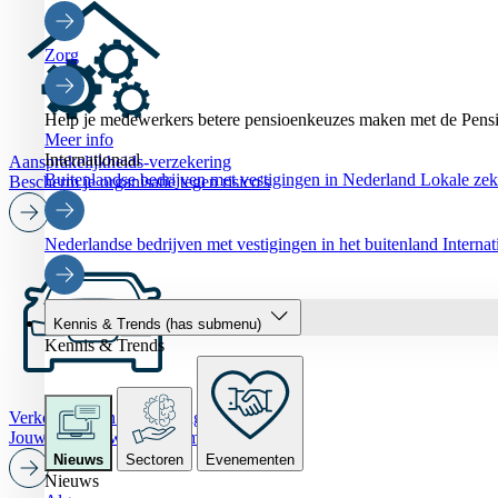
Zorg
Help je medewerkers betere pensioenkeuzes maken met de Pensi
Meer info
Internationaal
Aansprakelijkheids-verzekering
Buitenlandse bedrijven met vestigingen in Nederland
Lokale zeke
Bescherm je organisatie tegen risico's
Nederlandse bedrijven met vestigingen in het buitenland
Interna
Kennis & Trends
(has submenu)
Kennis & Trends
Verkoopwagen verzekering
Jouw verkoopwagen optimaal verzekerd
Nieuws
Sectoren
Evenementen
Nieuws