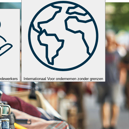
edewerkers
Internationaal
Voor ondernemen zonder grenzen