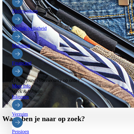
Medewerkers
Digitale veiligheid
Mobiliteit
Financieel
Heb jij jouw cybersecurity op orde?
Meer info
Werk & Welzijn
Inkomen
Verzuim
Waar ben je naar op zoek?
Pensioen