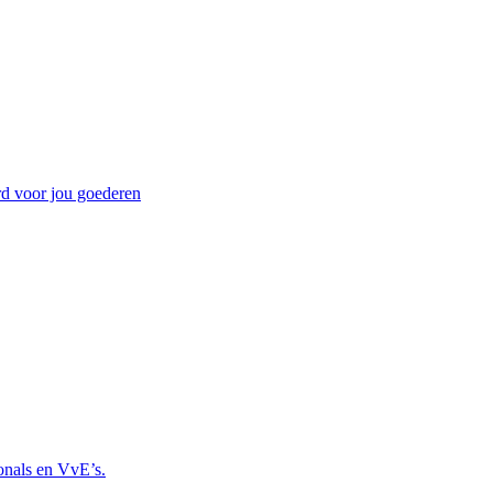
erd voor jou goederen
onals en VvE’s.