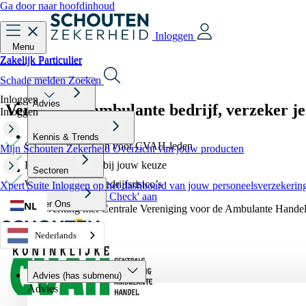
Ga door naar hoofdinhoud
Inloggen
Menu
Zakelijk
Particulier
Zakelijk
Particulier
Schade melden
Zoeken
Inloggen
Advies
Verzeker je ambulante bedrijf,
verzeker j
Inloggen
Kennis & Trends
Speciaal ontworpen voor CVAH-leden
Mijn Schouten Zekerheid
Overzicht van jouw producten
Het beste product bij jouw keuze
Sectoren
Wij beheren al je bedrijfsrisico’s
Xpert Suite
Inloggen op het dashboard van jouw personeelsverzekerin
Vraag 'Goed Verzekerd Check' aan
Over Ons
NL
In samenwerking met Centrale Vereniging voor de Ambulante Hand
Nederlands
Advies
(has submenu)
Advies