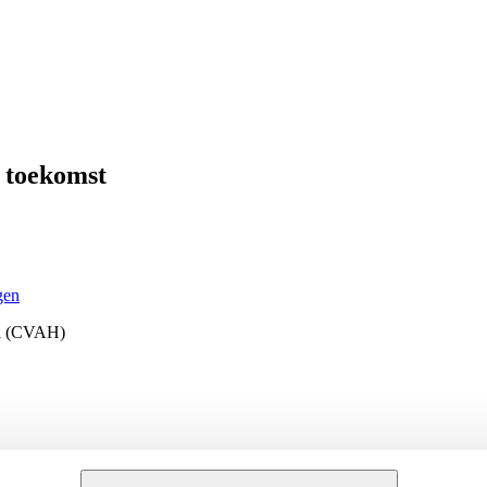
e toekomst
gen
el (CVAH)