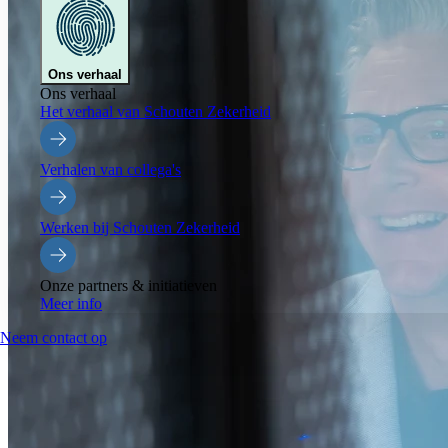
Ons verhaal
Ons verhaal
Het verhaal van Schouten Zekerheid
Verhalen van collega's
Werken bij Schouten Zekerheid
Onze partners & initiatieven
Meer info
Neem contact op