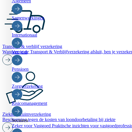
Algemeen
Samenwerkingen
Internationaal
Transport & verblijf verzekering
Wanneer je de Transport & Verblijfverzekering afsluit, ben je verzek
Verzuim
Pensioen
Zorgverzekering
Risicomanagement
Ziekteverzuimverzekering
Bescherming tegen de kosten van loondoorbetaling bij ziekte
Sectoren
Zeker voor Vastgoed
Praktische inzichten voor vastgoedprofessi