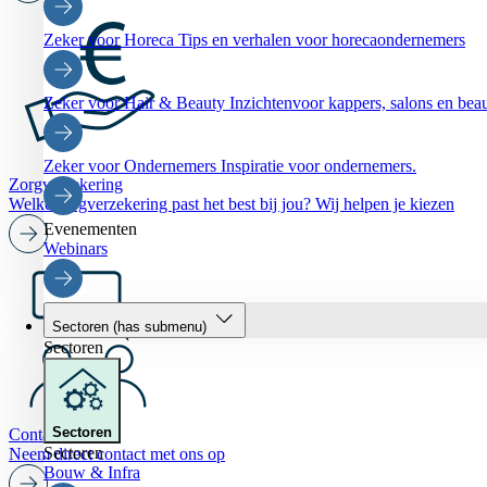
Zeker voor Horeca
Tips en verhalen voor horecaondernemers
Zeker voor Hair & Beauty
Inzichtenvoor kappers, salons en be
Zeker voor Ondernemers
Inspiratie voor ondernemers.
Zorgverzekering
Welke zorgverzekering past het best bij jou? Wij helpen je kiezen
Evenementen
Webinars
Sectoren
(has submenu)
Sectoren
Sectoren
Contact
Sectoren
Neem direct contact met ons op
Bouw & Infra