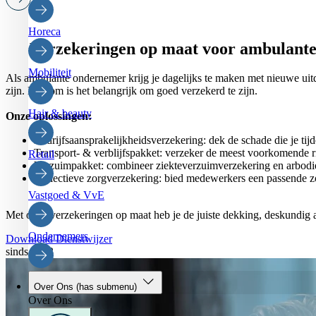
Horeca
Verzekeringen op maat voor ambulant
Mobiliteit
Als ambulante ondernemer krijg je dagelijks te maken met nieuwe uit
zijn. Daarom is het belangrijk om goed verzekerd te zijn.
Hair & beauty
Onze oplossingen:
Bedrijfsaansprakelijkheidsverzekering: dek de schade die je t
Transport- & verblijfspakket: verzeker de meest voorkomende r
Retail
Verzuimpakket: combineer ziekteverzuimverzekering en arbodie
Collectieve zorgverzekering: bied medewerkers een passende z
Vastgoed & VvE
Met onze verzekeringen op maat heb je de juiste dekking, deskundig a
Ondernemers
Download Dienstwijzer
sinds 1953
Over Ons
(has submenu)
Over Ons