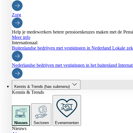
Zorg
Help je medewerkers betere pensioenkeuzes maken met de Pensi
Meer info
Internationaal
Buitenlandse bedrijven met vestigingen in Nederland
Lokale zeke
Nederlandse bedrijven met vestigingen in het buitenland
Interna
Kennis & Trends
(has submenu)
Kennis & Trends
Nieuws
Sectoren
Evenementen
Nieuws