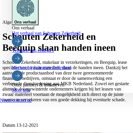
Algemeen
Ons verhaal
Ons verhaal
Het verhaal van Schouten Zekerheid
Schouten Zekerheid en
Beequip slaan handen ineen
Verhalen van collega's
Schouten Zekerheid, makelaar in verzekeringen, en Beequip, lease
specialist voor zwaar materieel, slaan de handen ineen. Dankzij het
Werken bij Schouten Zekerheid
aanvullende productaanbod van deze twee gerenommeerde
financiële bedrijven, ontstaat er door de samenwerking een
verbeterde dienstverlening aan MKB Nederland. Zowel net gestarte
Onze partners & initiatieven
alsmede doorgewinterde ondernemers krijgen bij het leasen van
Meer info
zwaar materieel voortaan de mogelijkheid zich direct op de juiste
manier te verzekeren van een goede dekking bij eventuele schade.
Neem contact op
Datum 13-12-2021