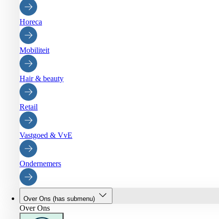
Horeca
Mobiliteit
Hair & beauty
Retail
Vastgoed & VvE
Ondernemers
Over Ons
(has submenu)
Over Ons