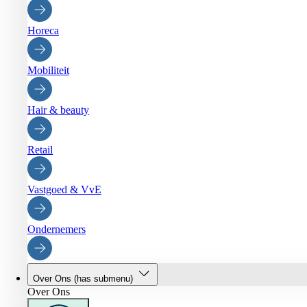
Horeca
Mobiliteit
Hair & beauty
Retail
Vastgoed & VvE
Ondernemers
Over Ons
(has submenu)
Over Ons