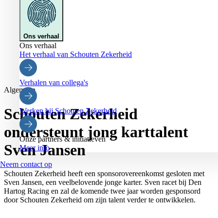
Ons verhaal
Ons verhaal
Het verhaal van Schouten Zekerheid
Verhalen van collega's
Algemeen
Schouten Zekerheid
Werken bij Schouten Zekerheid
ondersteunt jong karttalent
Onze partners & initiatieven
Sven Jansen
Meer info
Neem contact op
Schouten Zekerheid heeft een sponsorovereenkomst gesloten met
Sven Jansen, een veelbelovende jonge karter. Sven racet bij Den
Hartog Racing en zal de komende twee jaar worden gesponsord
door Schouten Zekerheid om zijn talent verder te ontwikkelen.