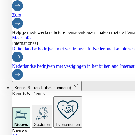
Zorg
Help je medewerkers betere pensioenkeuzes maken met de Pensi
Meer info
Internationaal
Buitenlandse bedrijven met vestigingen in Nederland
Lokale zeke
Nederlandse bedrijven met vestigingen in het buitenland
Interna
Kennis & Trends
(has submenu)
Kennis & Trends
Nieuws
Sectoren
Evenementen
Nieuws