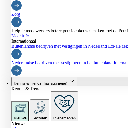
Zorg
Help je medewerkers betere pensioenkeuzes maken met de Pensi
Meer info
Internationaal
Buitenlandse bedrijven met vestigingen in Nederland
Lokale zeke
Nederlandse bedrijven met vestigingen in het buitenland
Interna
Kennis & Trends
(has submenu)
Kennis & Trends
Nieuws
Sectoren
Evenementen
Nieuws