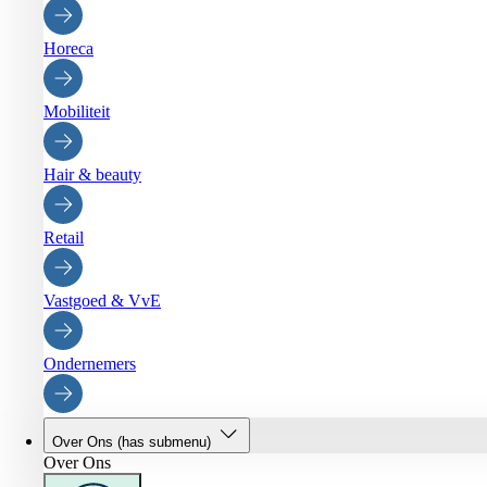
Horeca
Mobiliteit
Hair & beauty
Retail
Vastgoed & VvE
Ondernemers
Over Ons
(has submenu)
Over Ons