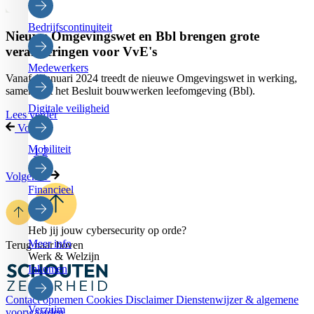
Bedrijfscontinuiteit
Nieuwe Omgevingswet en Bbl brengen grote
veranderingen voor VvE's
Medewerkers
Vanaf 1 januari 2024 treedt de nieuwe Omgevingswet in werking,
samen met het Besluit bouwwerken leefomgeving (Bbl).
Digitale veiligheid
Lees verder
Vorige
Mobiliteit
1
2
Volgende
Financieel
Heb jij jouw cybersecurity op orde?
Meer info
Terug naar boven
Werk & Welzijn
Inkomen
Contact opnemen
Cookies
Disclaimer
Dienstenwijzer & algemene
Verzuim
voorwaarden