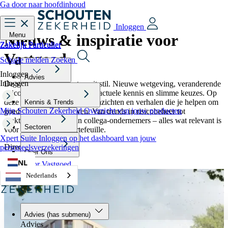
Ga door naar hoofdinhoud
Inloggen
Nieuws & inspiratie voor
Menu
Zakelijk
Particulier
Zakelijk
Particulier
Vastgoed
Schade melden
Zoeken
Inloggen
Advies
Inloggen
De vastgoedmarkt staat nooit stil. Nieuwe wetgeving, veranderende
risico’s en kansen vragen om actuele kennis en slimme keuzes. Op
deze pagina vind je nieuws, inzichten en verhalen die je helpen om
Kennis & Trends
Mijn Schouten Zekerheid
Overzicht van jouw producten
goed voorbereid te blijven. Van trends in risicobeheer tot
praktijkvoorbeelden van collega-ondernemers – alles wat relevant is
Sectoren
voor jouw vastgoedportefeuille.
Xpert Suite
Inloggen op het dashboard van jouw
Direct naar:
personeelsverzekeringen
Over Ons
NL
Zeker voor Vastgoed
Nederlands
Advies
(has submenu)
Advies