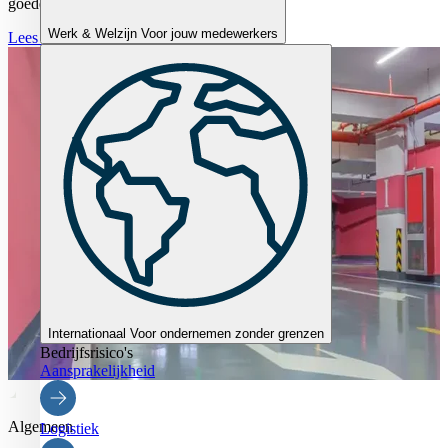
goede verzekering?
Werk & Welzijn
Voor jouw medewerkers
Lees verder
Internationaal
Voor ondernemen zonder grenzen
Bedrijfsrisico's
Aansprakelijkheid
Algemeen
Logistiek