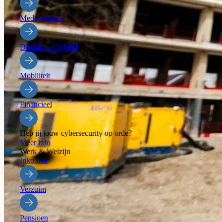
Medewerkers
Digitale veiligheid
Mobiliteit
Financieel
Heb jij jouw cybersecurity op orde?
Meer info
Werk & Welzijn
Inkomen
Verzuim
Pensioen