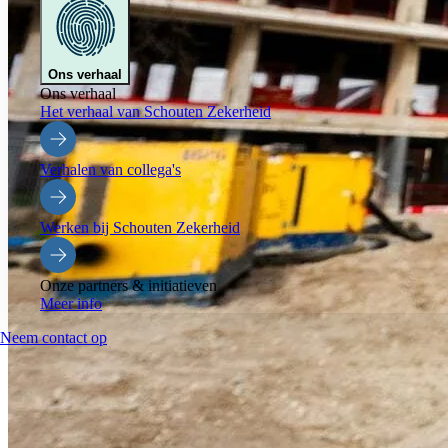
Ons verhaal
Ons verhaal
Het verhaal van Schouten Zekerheid
Verhalen van collega's
Werken bij Schouten Zekerheid
Onze partners & initiatieven
Meer info
Neem contact op