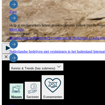
Zorg
Help je medewerkers betere pensioenkeuzes maken met de Pensi
Meer info
Internationaal
Buitenlandse bedrijven met vestigingen in Nederland
Lokale zeke
Nederlandse bedrijven met vestigingen in het buitenland
Interna
Kennis & Trends
(has submenu)
Kennis & Trends
Nieuws
Sectoren
Evenementen
Nieuws