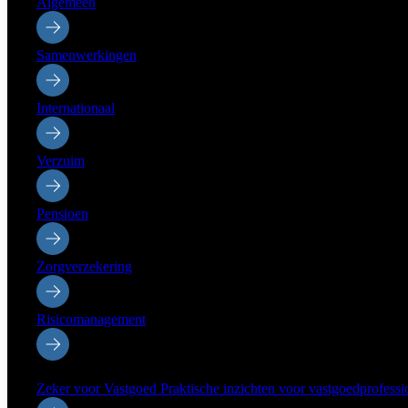
Algemeen
Samenwerkingen
Internationaal
Verzuim
Pensioen
Zorgverzekering
Risicomanagement
Sectoren
Zeker voor Vastgoed
Praktische inzichten voor vastgoedprofessi