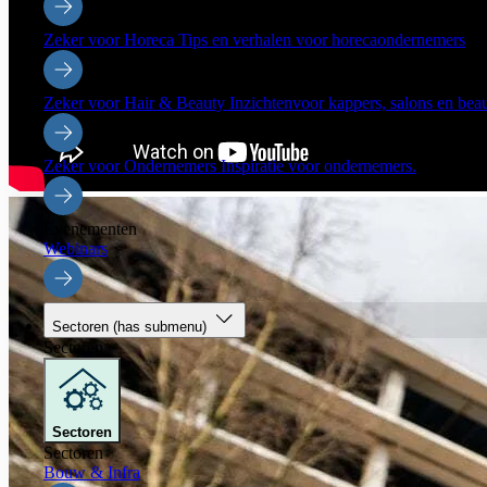
Zeker voor Horeca
Tips en verhalen voor horecaondernemers
Zeker voor Hair & Beauty
Inzichtenvoor kappers, salons en be
Zeker voor Ondernemers
Inspiratie voor ondernemers.
Evenementen
Webinars
Sectoren
(has submenu)
Sectoren
Sectoren
Sectoren
Bouw & Infra