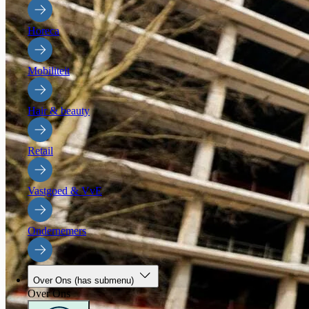
Horeca
Mobiliteit
Hair & beauty
Retail
Vastgoed & VvE
Ondernemers
Over Ons
(has submenu)
Over Ons