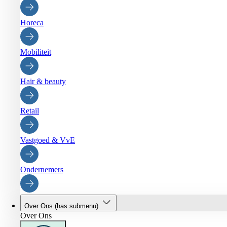
Horeca
Mobiliteit
Hair & beauty
Retail
Vastgoed & VvE
Ondernemers
Over Ons
(has submenu)
Over Ons