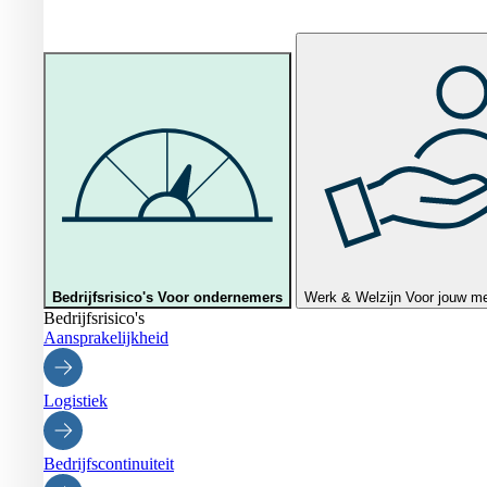
Bedrijfsrisico's
Voor ondernemers
Werk & Welzijn
Voor jouw m
Bedrijfsrisico's
Aansprakelijkheid
Logistiek
Bedrijfscontinuiteit