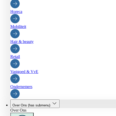
Horeca
Mobiliteit
Hair & beauty
Retail
Vastgoed & VvE
Ondernemers
Over Ons
(has submenu)
Over Ons