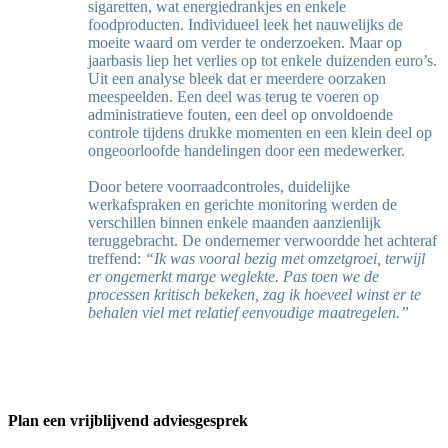
sigaretten, wat energiedrankjes en enkele
foodproducten. Individueel leek het nauwelijks de
moeite waard om verder te onderzoeken. Maar op
jaarbasis liep het verlies op tot enkele duizenden euro’s.
Uit een analyse bleek dat er meerdere oorzaken
meespeelden. Een deel was terug te voeren op
administratieve fouten, een deel op onvoldoende
controle tijdens drukke momenten en een klein deel op
ongeoorloofde handelingen door een medewerker.
Door betere voorraadcontroles, duidelijke
werkafspraken en gerichte monitoring werden de
verschillen binnen enkele maanden aanzienlijk
teruggebracht.
De ondernemer verwoordde het achteraf
treffend:
“Ik was vooral bezig met omzetgroei, terwijl
er ongemerkt marge weglekte. Pas toen we de
processen kritisch bekeken, zag ik hoeveel winst er te
behalen viel met relatief eenvoudige maatregelen.”
Plan een vrijblijvend adviesgesprek