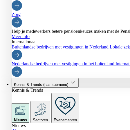
Zorg
Help je medewerkers betere pensioenkeuzes maken met de Pensi
Meer info
Internationaal
Buitenlandse bedrijven met vestigingen in Nederland
Lokale zeke
Nederlandse bedrijven met vestigingen in het buitenland
Interna
Kennis & Trends
(has submenu)
Kennis & Trends
Nieuws
Sectoren
Evenementen
Nieuws