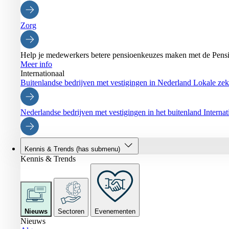
Zorg
Help je medewerkers betere pensioenkeuzes maken met de Pensi
Meer info
Internationaal
Buitenlandse bedrijven met vestigingen in Nederland
Lokale zeke
Nederlandse bedrijven met vestigingen in het buitenland
Interna
Kennis & Trends
(has submenu)
Kennis & Trends
Nieuws
Sectoren
Evenementen
Nieuws