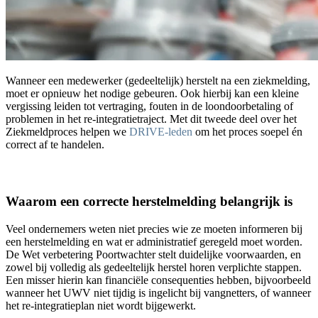
Wanneer een medewerker (gedeeltelijk) herstelt na een ziekmelding,
moet er opnieuw het nodige gebeuren. Ook hierbij kan een kleine
vergissing leiden tot vertraging, fouten in de loondoorbetaling of
problemen in het re
‑
integratietraject. Met dit tweede deel over het
Ziekmeldproces helpen we
DRIVE
‑
leden
om het proces soepel
é
n
correct af te handelen.
Waarom een correcte herstelmelding belangrijk is
Veel ondernemers weten niet precies wie ze moeten informeren bij
een herstelmelding en wat er administratief geregeld moet worden.
De Wet verbetering Poortwachter stelt duidelijke voorwaarden, en
zowel bij volledig als gedeeltelijk herstel horen verplichte stappen.
Een misser hierin kan financiële consequenties hebben, bijvoorbeeld
wanneer het UWV niet tijdig is ingelicht bij vangnetters, of wanneer
het re
‑
integratieplan niet wordt bijgewerkt.