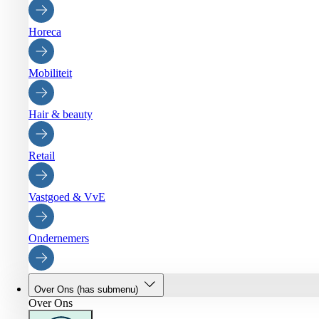
Horeca
Mobiliteit
Hair & beauty
Retail
Vastgoed & VvE
Ondernemers
Over Ons
(has submenu)
Over Ons